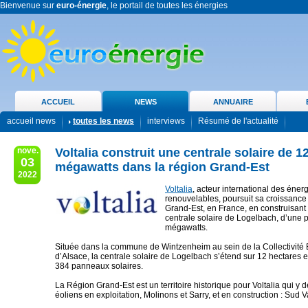
Bienvenue sur
euro-énergie
, le portail de toutes les énergies
ACCUEIL
NEWS
ANNUAIRE
accueil news
toutes les news
interviews
Résumé de l'actualité
nove.
Voltalia construit une centrale solaire de 1
03
mégawatts dans la région Grand-Est
2022
Voltalia
, acteur international des éner
renouvelables, poursuit sa croissance
Grand-Est, en France, en construisant
centrale solaire de Logelbach, d’une 
mégawatts.
Située dans la commune de Wintzenheim au sein de la Collectivit
d’Alsace, la centrale solaire de Logelbach s’étend sur 12 hectares 
384 panneaux solaires.
La Région Grand-Est est un territoire historique pour Voltalia qui y d
éoliens en exploitation, Molinons et Sarry, et en construction : Sud V