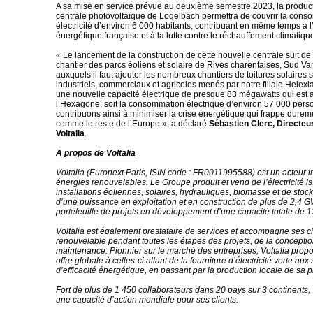
A sa mise en service prévue au deuxième semestre 2023, la producti
centrale photovoltaïque de Logelbach permettra de couvrir la con
électricité d’environ 6 000 habitants, contribuant en même temps à 
énergétique française et à la lutte contre le réchauffement climatiqu
« Le lancement de la construction de cette nouvelle centrale suit de
chantier des parcs éoliens et solaire de Rives charentaises, Sud Van
auxquels il faut ajouter les nombreux chantiers de toitures solaires 
industriels, commerciaux et agricoles menés par notre filiale Helexia
une nouvelle capacité électrique de presque 83 mégawatts qui est 
l’Hexagone, soit la consommation électrique d’environ 57 000 per
contribuons ainsi à minimiser la crise énergétique qui frappe durem
comme le reste de l’Europe », a déclaré
Sébastien Clerc, Directeu
Voltalia
.
A propos de Voltalia
Voltalia (Euronext Paris, ISIN code : FR0011995588) est un acteur i
énergies renouvelables. Le Groupe produit et vend de l’électricité i
installations éoliennes, solaires, hydrauliques, biomasse et de stock
d’une puissance en exploitation et en construction de plus de 2,4 G
portefeuille de projets en développement d’une capacité totale de 
Voltalia est également prestataire de services et accompagne ses cl
renouvelable pendant toutes les étapes des projets, de la conception
maintenance. Pionnier sur le marché des entreprises, Voltalia prop
offre globale à celles-ci allant de la fourniture d’électricité verte aux
d’efficacité énergétique, en passant par la production locale de sa pr
Fort de plus de 1 450 collaborateurs dans 20 pays sur 3 continents,
une capacité d’action mondiale pour ses clients.