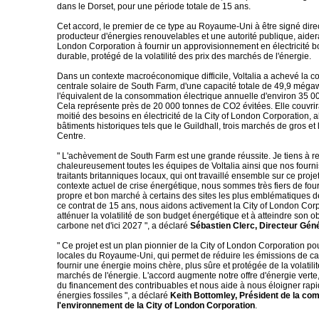
dans le Dorset, pour une période totale de 15 ans.
Cet accord, le premier de ce type au Royaume-Uni à être signé dire
producteur d'énergies renouvelables et une autorité publique, aidera
London Corporation à fournir un approvisionnement en électricité 
durable, protégé de la volatilité des prix des marchés de l'énergie.
Dans un contexte macroéconomique difficile, Voltalia a achevé la co
centrale solaire de South Farm, d'une capacité totale de 49,9 mégawa
l'équivalent de la consommation électrique annuelle d'environ 35 
Cela représente près de 20 000 tonnes de CO2 évitées. Elle couvrir
moitié des besoins en électricité de la City of London Corporation, 
bâtiments historiques tels que le Guildhall, trois marchés de gros et 
Centre.
" L'achèvement de South Farm est une grande réussite. Je tiens à r
chaleureusement toutes les équipes de Voltalia ainsi que nos fourni
traitants britanniques locaux, qui ont travaillé ensemble sur ce proje
contexte actuel de crise énergétique, nous sommes très fiers de fourni
propre et bon marché à certains des sites les plus emblématiques 
ce contrat de 15 ans, nous aidons activement la City of London Cor
atténuer la volatilité de son budget énergétique et à atteindre son ob
carbone net d'ici 2027 ", a déclaré
Sébastien Clerc, Directeur Génér
" Ce projet est un plan pionnier de la City of London Corporation pou
locales du Royaume-Uni, qui permet de réduire les émissions de ca
fournir une énergie moins chère, plus sûre et protégée de la volatili
marchés de l'énergie. L'accord augmente notre offre d'énergie vert
du financement des contribuables et nous aide à nous éloigner rap
énergies fossiles ", a déclaré
Keith Bottomley, Président de la co
l'environnement de la City of London Corporation
.