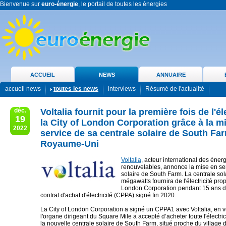
Bienvenue sur
euro-énergie
, le portail de toutes les énergies
ACCUEIL
NEWS
ANNUAIRE
accueil news
toutes les news
interviews
Résumé de l'actualité
déc.
Voltalia fournit pour la première fois de l'él
19
la City of London Corporation grâce à la m
2022
service de sa centrale solaire de South Fa
Royaume-Uni
Voltalia
, acteur international des éner
renouvelables, annonce la mise en ser
solaire de South Farm. La centrale sol
mégawatts fournira de l'électricité prop
London Corporation pendant 15 ans d
contrat d'achat d'électricité (CPPA) signé fin 2020.
La City of London Corporation a signé un CPPA1 avec Voltalia, en v
l'organe dirigeant du Square Mile a accepté d’acheter toute l'électric
la nouvelle centrale solaire de South Farm, situé proche du village 