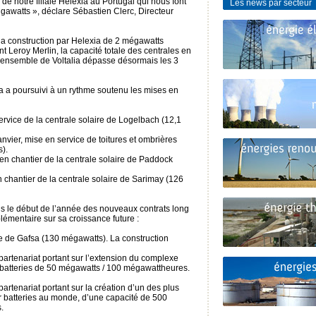
 de notre filiale Helexia au Portugal qui nous font
Les news par secteur
igawatts », déclare Sébastien Clerc, Directeur
la construction par Helexia de 2 mégawatts
ent Leroy Merlin, la capacité totale des centrales en
 l’ensemble de Voltalia dépasse désormais les 3
ia a poursuivi à un rythme soutenu les mises en
ervice de la centrale solaire de Logelbach (12,1
nvier, mise en service de toitures et ombrières
).
en chantier de la centrale solaire de Paddock
 chantier de la centrale solaire de Sarimay (126
uis le début de l’année des nouveaux contrats long
plémentaire sur sa croissance future :
re de Gafsa (130 mégawatts). La construction
artenariat portant sur l’extension du complexe
e batteries de 50 mégawatts / 100 mégawattheures.
artenariat portant sur la création d’un des plus
 batteries au monde, d’une capacité de 500
.