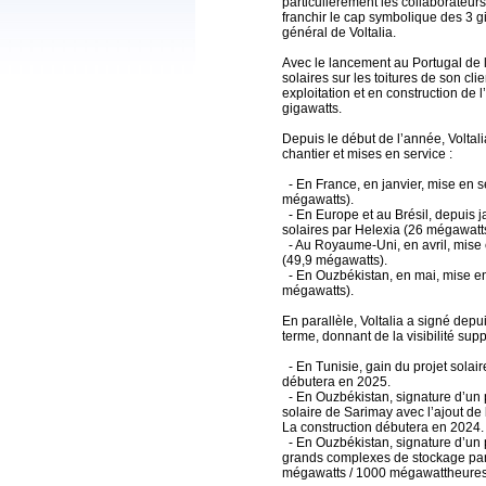
particulièrement les collaborateurs
franchir le cap symbolique des 3 g
général de Voltalia.
Avec le lancement au Portugal de 
solaires sur les toitures de son cli
exploitation et en construction de
gigawatts.
Depuis le début de l’année, Voltal
chantier et mises en service :
- En France, en janvier, mise en s
mégawatts).
- En Europe et au Brésil, depuis ja
solaires par Helexia (26 mégawatts
- Au Royaume-Uni, en avril, mise 
(49,9 mégawatts).
- En Ouzbékistan, en mai, mise en
mégawatts).
En parallèle, Voltalia a signé dep
terme, donnant de la visibilité sup
- En Tunisie, gain du projet solai
débutera en 2025.
- En Ouzbékistan, signature d’un p
solaire de Sarimay avec l’ajout d
La construction débutera en 2024.
- En Ouzbékistan, signature d’un p
grands complexes de stockage par
mégawatts / 1000 mégawattheures