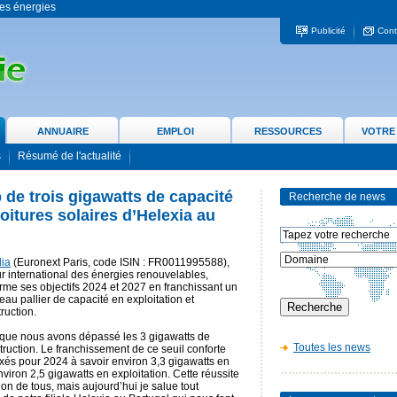
 les énergies
Publicité
Cont
ANNUAIRE
EMPLOI
RESSOURCES
VOTRE
s
Résumé de l'actualité
ap de trois gigawatts de capacité
Recherche de news
oitures solaires d’Helexia au
lia
(Euronext Paris, code ISIN : FR0011995588),
r international des énergies renouvelables,
irme ses objectifs 2024 et 2027 en franchissant un
au pallier de capacité en exploitation et
ruction.
 que nous avons dépassé les 3 gigawatts de
Toutes les news
truction. Le franchissement de ce seuil conforte
xés pour 2024 à savoir environ 3,3 gigawatts en
nviron 2,5 gigawatts en exploitation. Cette réussite
cation de tous, mais aujourd’hui je salue tout