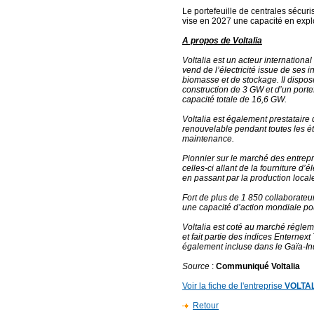
Le portefeuille de centrales sécuri
vise en 2027 une capacité en explo
A propos de Voltalia
Voltalia est un acteur internation
vend de l’électricité issue de ses i
biomasse et de stockage. Il dispos
construction de 3 GW et d’un port
capacité totale de 16,6 GW.
Voltalia est également prestataire
renouvelable pendant toutes les éta
maintenance.
Pionnier sur le marché des entrepri
celles-ci allant de la fourniture d’é
en passant par la production locale
Fort de plus de 1 850 collaborateu
une capacité d’action mondiale pou
Voltalia est coté au marché régl
et fait partie des indices Enternex
également incluse dans le Gaïa-In
Source
:
Communiqué Voltalia
Voir la fiche de l'entreprise
VOLTA
Retour