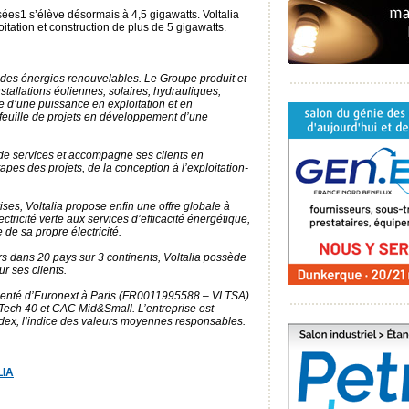
sées1 s’élève désormais à 4,5 gigawatts. Voltalia
itation et construction de plus de 5 gigawatts.
al des énergies renouvelables. Le Groupe produit et
nstallations éoliennes, solaires, hydrauliques,
e d’une puissance en exploitation et en
efeuille de projets en développement d’une
 de services et accompagne ses clients en
pes des projets, de la conception à l’exploitation-
ses, Voltalia propose enfin une offre globale à
lectricité verte aux services d’efficacité énergétique,
 de sa propre électricité.
rs dans 20 pays sur 3 continents, Voltalia possède
r ses clients.
ementé d’Euronext à Paris (FR0011995588 – VLTSA)
t Tech 40 et CAC Mid&Small. L’entreprise est
dex, l’indice des valeurs moyennes responsables.
LIA