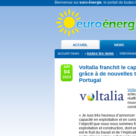
Bienvenue sur
euro-énergie
, le portail de toutes
ACCUEIL
NEWS
accueil news
toutes les news
interview
juin
Voltalia franchit le c
04
grâce à de nouvelles t
2024
Portugal
Volta
acteu
réaff
nouve
const
« Je suis très heureux d’annoncer
capacité en exploitation et en cons
l’objectif que nous nous sommes fi
exploitation et construction, dont e
est le fruit du travail et de l’impli