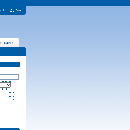
act
Plan
 COMPTE