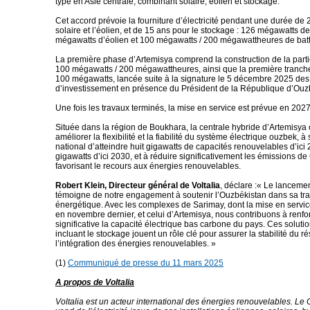
type en Asie centrale, combinant solaire, éolien et stockage.
Cet accord prévoie la fourniture d’électricité pendant une durée de 
solaire et l’éolien, et de 15 ans pour le stockage : 1­26 mégawatts de
mégawatts d’éolien et 100 mégawatts / 200 mégawattheures de batt
La première phase d’Artemisya comprend la construction de la part
100 mégawatts / 200 mégawattheures, ainsi que la première tranch
100 mégawatts, lancée suite à la signature le 5 décembre 2025 des
d’investissement en présence du Président de la République d’Ouz
Une fois les travaux terminés, la mise en service est prévue en 2027
Située dans la région de Boukhara, la centrale hybride d’Artemisya 
améliorer la flexibilité et la fiabilité du système électrique ouzbek, à s
national d’atteindre huit gigawatts de capacités renouvelables d’ici
gigawatts d’ici 2030, et à réduire significativement les émissions d
favorisant le recours aux énergies renouvelables.
Robert Klein, Directeur général de Voltalia
, déclare :« Le lanceme
témoigne de notre engagement à soutenir l’Ouzbékistan dans sa tra
énergétique. Avec les complexes de Sarimay, dont la mise en serv
en novembre dernier, et celui d’Artemisya, nous contribuons à renf
significative la capacité électrique bas carbone du pays. Ces soluti
incluant le stockage jouent un rôle clé pour assurer la stabilité du r
l’intégration des énergies renouvelables. »
(1)
Communiqué de presse du 11 mars 2025
A propos de Voltalia
Voltalia est un acteur international des énergies renouvelables. Le 