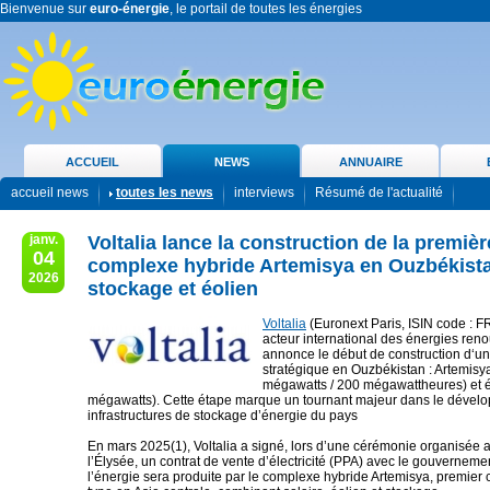
Bienvenue sur
euro-énergie
, le portail de toutes les énergies
ACCUEIL
NEWS
ANNUAIRE
accueil news
toutes les news
interviews
Résumé de l'actualité
janv.
Voltalia lance la construction de la premiè
04
complexe hybride Artemisya en Ouzbékistan
2026
stockage et éolien
Voltalia
(Euronext Paris, ISIN code : 
acteur international des énergies ren
annonce le début de construction d‘u
stratégique en Ouzbékistan : Artemisy
mégawatts / 200 mégawattheures) et é
mégawatts). Cette étape marque un tournant majeur dans le dével
infrastructures de stockage d’énergie du pays
En mars 2025(1), Voltalia a signé, lors d’une cérémonie organisée 
l’Élysée, un contrat de vente d’électricité (PPA) avec le gouverneme
l’énergie sera produite par le complexe hybride Artemisya, premier