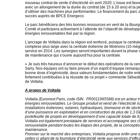
nouveau contrat de vente d’électricité en avril 2020. L’issue est favo
avec un allongement de la durée du contrat (de 15 à 20 ans) et la p
d’utiliser des machines plus performantes. Le financement du parc a
succès auprès de BPCE Energeco.
Le parc bénéficiera des très bonnes ressources en vent de la Bou
Comté et participera activement à l’atteinte de l’objectif de dévelo
énergies renouvelables fixé par la région.
L’ancrage de Voltalia dans la région est renforcé, puisque la centra
complexe plus large avec la centrale éolienne de Molinons (10 még
service en 2014. Les synergies seront importantes durant la phase d
de maintenance qui s’ouvre aujourd’hui pour la centrale.
« Je suis très heureux d’annoncer le début des opérations de la cen
Sarry. Nos équipes ont su faire preuve d’un esprit d’équipe remarqu
bonne dose d’ingéniosité, deux valeurs fondamentales de notre entr
fortement contribuées à la réussite de ce projet » commente Sébast
de Voltalia.
A propos de Voltalia
Voltalia (Euronext Paris, code ISIN : FR0011995588) est un acteur i
énergies renouvelables. Le Groupe produit et vend de l’électricité i
installations éoliennes, solaires, hydrauliques, biomasse et de stock
d’une puissance en exploitation et en construction de plus de 1,3 G
portefeuille de projets en développement d’une capacité totale de 
Voltalia est également prestataire de services et accompagne ses cl
renouvelable pendant toutes les étapes des projets, de la conception
maintenance.
Pionnier sur le marché des entreprises, Voltalia propose enfin une o
celles-ci allant de la fourniture d’électricité verte aux services d’effi