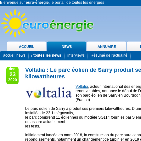
Bienvenue sur
euro-énergie
, le portail de toutes les énergies
ACCUEIL
NEWS
ANNUAIRE
accueil news
toutes les news
interviews
Résumé de l'actualité
déc.
Voltalia : Le parc éolien de Sarry produit s
23
kilowattheures
2020
Voltalia
, acteur international des éner
renouvelables, annonce le début de l’
son parc éolien de Sarry en Bourgog
(France).
Le parc éolien de Sarry a produit ses premiers kilowattheures. D’u
installée de 23,1 mégawatts,
le parc comprend 11 éoliennes du modèle SG114 fournies par Sie
en assure actuellement
les tests.
Initialement lancée en mars 2018, la construction du parc aura conn
rebondissements, notamment un changement de turbinier en 2019 et