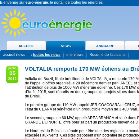
Bienvenue sur
euro-énergie
, le portail de toutes les énergies
ACCUEIL
NEWS
ANNUAIRE
accueil news
toutes les news
interviews
Résumé de l'actualité
janv.
VOLTALIA remporte 170 MW éoliens au Bré
05
2012
Voltalia do Brazil, filiale brésilienne de VOLTALIA, a remporté 170
de l’appel d’offres organisé le 20 décembre dernier par l’ANEEL et q
l’attribution de plus de 1000 MW d’énergie éolienne. Ces 170 MW, q
d’ici fin 2015, sont répartis en deux groupes de projets situés dans 
du Brésil.
Le premier groupe de 110 MW, appelé JERICOACOARA et CRUZ, es
l’état du CEARA et bénéficie d’un productible moyen de 3 400 h/an.
Le second groupe de 60 MW, appelé AREA BRANCA et situé dans l’
GRANDE DO NORTE, offre pour sa part un productible moyen de 3 
Le Nord‐est du Brésil est réputé pour être une des régions du mond
exposées aux vents. Ces sites disposent d’un potentiel de producti