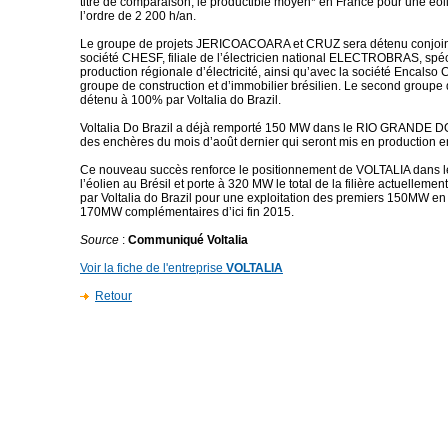
titre de comparaison, le productible moyen* en France pour une éol
l’ordre de 2 200 h/an.
Le groupe de projets JERICOACOARA et CRUZ sera détenu conjoin
société CHESF, filiale de l’électricien national ELECTROBRAS, spéc
production régionale d’électricité, ainsi qu’avec la société Encalso
groupe de construction et d’immobilier brésilien. Le second groupe 
détenu à 100% par Voltalia do Brazil.
Voltalia Do Brazil a déjà remporté 150 MW dans le RIO GRANDE 
des enchères du mois d’août dernier qui seront mis en production e
Ce nouveau succès renforce le positionnement de VOLTALIA dans 
l’éolien au Brésil et porte à 320 MW le total de la filière actuelleme
par Voltalia do Brazil pour une exploitation des premiers 150MW en
170MW complémentaires d’ici fin 2015.
Source
:
Communiqué Voltalia
Voir la fiche de l'entreprise
VOLTALIA
Retour