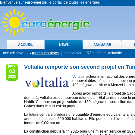
Bienvenue sur
euro-énergie
, le portail de toutes les énergies
ACCUEIL
NEWS
ANNUAIRE
accueil news
toutes les news
interviews
Résumé de l'actualité
janv.
Voltalia remporte son second projet en Tun
03
2025
Voltalia
, acteur international des éner
renouvelables, sécurise un nouveau pr
139 mégawatts, situé à Menzel Habib
Après avoir remporté le projet de Sa
dernier1, Voltalia est de nouveau retenu par l’Etat tunisien pour le 
Habib. Ce nouveau projet solaire de 139 mégawatts sera situé dans
Gabès dans le sud-est du pays.
La future centrale produira une quantité d’énergie équivalente à l
annuelle de plus de 620 000 habitants. Elle permettra d’éviter l’ém
tonnes de CO2 par an.
La construction débutera fin 2025 pour une mise en service en 2027. 