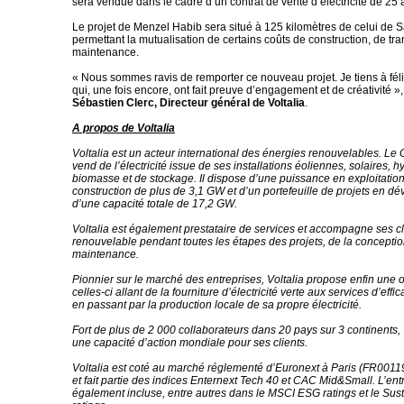
sera vendue dans le cadre d’un contrat de vente d’électricité de 25 
Le projet de Menzel Habib sera situé à 125 kilomètres de celui de 
permettant la mutualisation de certains coûts de construction, de tra
maintenance.
« Nous sommes ravis de remporter ce nouveau projet. Je tiens à féli
qui, une fois encore, ont fait preuve d’engagement et de créativité »
Sébastien Clerc, Directeur général de Voltalia
.
A propos de Voltalia
Voltalia est un acteur international des énergies renouvelables. Le 
vend de l’électricité issue de ses installations éoliennes, solaires, h
biomasse et de stockage. Il dispose d’une puissance en exploitation
construction de plus de 3,1 GW et d’un portefeuille de projets en 
d’une capacité totale de 17,2 GW.
Voltalia est également prestataire de services et accompagne ses cl
renouvelable pendant toutes les étapes des projets, de la conception
maintenance.
Pionnier sur le marché des entreprises, Voltalia propose enfin une o
celles-ci allant de la fourniture d’électricité verte aux services d’effi
en passant par la production locale de sa propre électricité.
Fort de plus de 2 000 collaborateurs dans 20 pays sur 3 continents,
une capacité d’action mondiale pour ses clients.
Voltalia est coté au marché réglementé d’Euronext à Paris (FR00
et fait partie des indices Enternext Tech 40 et CAC Mid&Small. L’ent
également incluse, entre autres dans le MSCI ESG ratings et le Susta