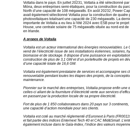
Voltalia dans le pays. En juillet 20231, Voltalia a été sélectionné pa
Móna, deux entreprises semi-étatiques, pour la construction du par
North d’une capacité de 108 mégawatts. En août 20232, Power Ca
avait également sélectionné Voltalia pour la construction de quatre 
photovoltaïques totalisant une capacité de 230 mégawatts. La derni
importante de Voltalia a eu lieu à l'été 2024 avec ESB pour le proje
House, une centrale solaire de 75 mégawatts située au nord-est d
en Irlande.
A propos de Voltalia
Voltalia est un acteur international des énergies renouvelables. Le 
vend de l’électricité issue de ses installations éoliennes, solaires, h
biomasse et de stockage. Il dispose d’une puissance en exploitation
construction de plus de 3,1 GW et d’un portefeuille de projets en 
d’une capacité totale de 16,6 GW.
Voltalia est également prestataire de services et accompagne ses cl
renouvelable pendant toutes les étapes des projets, de la conception
maintenance.
Pionnier sur le marché des entreprises, Voltalia propose enfin une o
celles-ci allant de la fourniture d’électricité verte aux services d’effi
en passant par la production locale de sa propre électricité.
Fort de plus de 1 850 collaborateurs dans 20 pays sur 3 continents,
une capacité d’action mondiale pour ses clients.
Voltalia est coté au marché réglementé d’Euronext à Paris (FR00
et fait partie des indices Enternext Tech 40 et CAC Mid&Small. L’ent
également incluse dans le Gaïa-Index, l’indice des valeurs moyenn