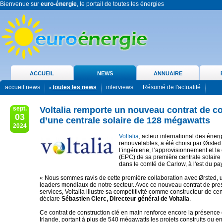
Bienvenue sur
euro-énergie
, le portail de toutes les énergies
ACCUEIL
NEWS
ANNUAIRE
accueil news
toutes les news
interviews
Résumé de l'actualité
sept.
Voltalia remporte un nouveau contrat de c
03
d’une centrale solaire de 128 mégawatts
2024
Voltalia
, acteur international des éner
renouvelables, a été choisi par Ørsted
l’ingénierie, l’approvisionnement et la
(EPC) de sa première centrale solaire 
dans le comté de Carlow, à l'est du pa
« Nous sommes ravis de cette première collaboration avec Ørsted, 
leaders mondiaux de notre secteur. Avec ce nouveau contrat de pres
services, Voltalia illustre sa compétitivité comme constructeur de cen
déclare
Sébastien Clerc, Directeur général de Voltalia
.
Ce contrat de construction clé en main renforce encore la présence 
Irlande, portant à plus de 540 mégawatts les projets construits ou e