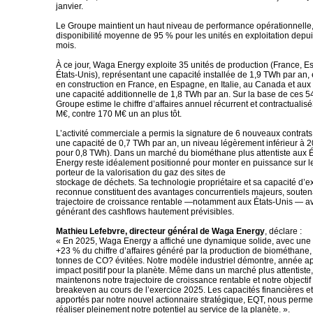
janvier.
Le Groupe maintient un haut niveau de performance opérationnelle
disponibilité moyenne de 95 % pour les unités en exploitation depu
mois.
À ce jour, Waga Energy exploite 35 unités de production (France, 
États-Unis), représentant une capacité installée de 1,9 TWh par an, 
en construction en France, en Espagne, en Italie, au Canada et aux 
une capacité additionnelle de 1,8 TWh par an. Sur la base de ces 54 
Groupe estime le chiffre d’affaires annuel récurrent et contractualis
M€, contre 170 M€ un an plus tôt.
L’activité commerciale a permis la signature de 6 nouveaux contrat
une capacité de 0,7 TWh par an, un niveau légèrement inférieur à 2
pour 0,8 TWh). Dans un marché du biométhane plus attentiste aux 
Energy reste idéalement positionné pour monter en puissance sur 
porteur de la valorisation du gaz des sites de
stockage de déchets. Sa technologie propriétaire et sa capacité d’e
reconnue constituent des avantages concurrentiels majeurs, soute
trajectoire de croissance rentable —notamment aux États-Unis — av
générant des cashflows hautement prévisibles.
Mathieu Lefebvre, directeur général de Waga Energy
, déclare :
« En 2025, Waga Energy a affiché une dynamique solide, avec une
+23 % du chiffre d’affaires généré par la production de biométhane,
tonnes de CO? évitées. Notre modèle industriel démontre, année a
impact positif pour la planète. Même dans un marché plus attentiste
maintenons notre trajectoire de croissance rentable et notre objecti
breakeven au cours de l’exercice 2025. Les capacités financières et 
apportés par notre nouvel actionnaire stratégique, EQT, nous perme
réaliser pleinement notre potentiel au service de la planète. ».