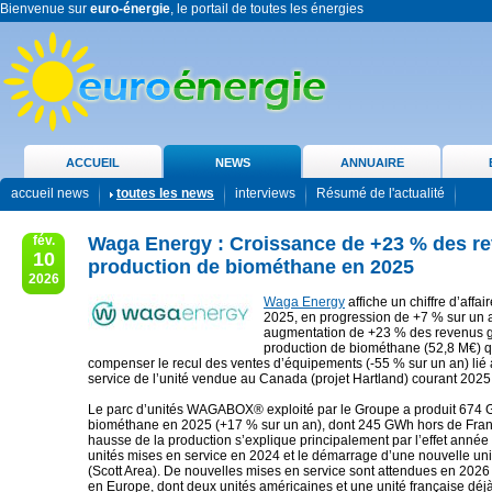
Bienvenue sur
euro-énergie
, le portail de toutes les énergies
ACCUEIL
NEWS
ANNUAIRE
accueil news
toutes les news
interviews
Résumé de l'actualité
fév.
Waga Energy : Croissance de +23 % des r
10
production de biométhane en 2025
2026
Waga Energy
affiche un chiffre d’affa
2025, en progression de +7 % sur un 
augmentation de +23 % des revenus g
production de biométhane (52,8 M€) qu
compenser le recul des ventes d’équipements (-55 % sur un an) lié 
service de l’unité vendue au Canada (projet Hartland) courant 2025
Le parc d’unités WAGABOX® exploité par le Groupe a produit 674
biométhane en 2025 (+17 % sur un an), dont 245 GWh hors de Fran
hausse de la production s’explique principalement par l’effet année
unités mises en service en 2024 et le démarrage d’une nouvelle uni
(Scott Area). De nouvelles mises en service sont attendues en 2026 
en Europe, dont deux unités américaines et une unité française dé