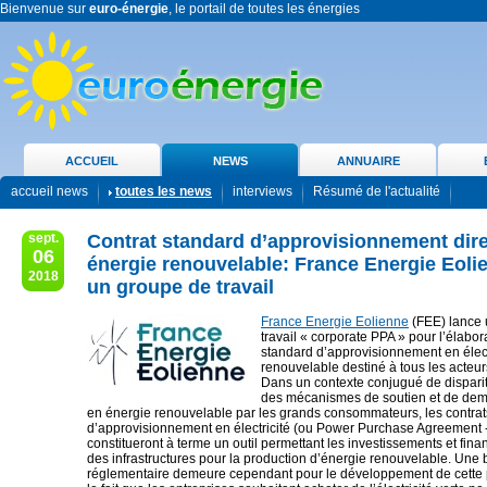
Bienvenue sur
euro-énergie
, le portail de toutes les énergies
ACCUEIL
NEWS
ANNUAIRE
accueil news
toutes les news
interviews
Résumé de l'actualité
sept.
Contrat standard d’approvisionnement dire
06
énergie renouvelable: France Energie Eoli
2018
un groupe de travail
France Energie Eolienne
(FEE) lance 
travail « corporate PPA » pour l’élabor
standard d’approvisionnement en élect
renouvelable destiné à tous les acteurs 
Dans un contexte conjugué de dispari
des mécanismes de soutien et de dem
en énergie renouvelable par les grands consommateurs, les contrat
d’approvisionnement en électricité (ou Power Purchase Agreement 
constitueront à terme un outil permettant les investissements et fi
des infrastructures pour la production d’énergie renouvelable. Une 
réglementaire demeure cependant pour le développement de cette p