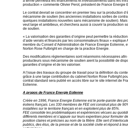
à terme permettra les financements et investissements dans les infr
production » commente Olivier Perot, président de France Energie 
Le contrat devrait se concentrer en premier lieu sur la production d’é
mécanisme de soutien (les anciennes installations sorties de contrat
quelques installations nouvelles sans mécanisme de soutien). Mais 
veut large et ambitieux, et cherchera aussi à couvrir la production
de soutien.
« La valorisation des garanties d’origine peut permettre la réductio
d’aide versés et financés par les consommateurs finaux » explique 
membre du Conseil d’Administration de France Energie Eolienne, e
Norton Rose Fulbright en charge de la practice Energie.
Des modifications réglementaires sont néanmoins nécessaires afin 
producteurs sous mécanisme de soutien aient la possibilité de disp
garanties d’origine et de les valoriser.
A l’issue des travaux du groupe de travail pour la définition du conte
grâce à une large contribution du cabinet Norton Rose Fulbright pour
contrat standard sera publié en accès libre sur le site internet de F
Eolienne.
A propos de France Energie Eolienne
Créée en 1996, France Energie Eolienne est le porte-parole des pr
éoliens français. Les 330 membres de FEE ont construit plus de 90
installées sur le territoire français et en exploitent plus de 85%.
FEE consolide les problématiques et expériences vécues au quotid
différents membres et s’appuie sur leurs expertises pour formuler d
position claires et précises au nom de la filière. Elle sert d’interloc
publics, des élus, de la presse et de la société civile et répond à l