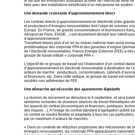
le fait que les entreprises souhaitant acheter de l’électricité verte n
faire avec des installations bénéficiant d’un mécanisme de soutien.
Une demande croissante d’approvisionnement direct
Les contrats directs d’approvisionnement en électricité entre gran
et producteurs d’énergies renouvelables font l’objet de volumes cro
Europe. En France, de grands consommateurs et fournisseurs franç
Aéroport de Paris, ENGIE…) ont récemment déclaré leur intérêt pour
d’approvisionnement.
Travaillant depuis plus d’un an au niveau national mais aussi europ
problématique des corporate PPA et des garanties d’origine (permetta
de l’électricité renouvelable), France Energie Eolienne (FEE) a mis
groupe de travail intitulé « corporate PPA ».
L’objectif de ce groupe de travail est l’élaboration d’un contrat stan
d’approvisionnement en électricité renouvelable à destination de l
acteurs de marché : producteurs, consommateurs, cabinets d’avocat
et financeurs, etc. Dans cette optique, le groupe de travail est not
sociétés non adhérentes de FEE.
Une démarche qui nécessite des ajustements législatifs
La réunion de lancement se déroulera le 6 septembre, et sera suivi
semaines suivantes de plusieurs séances de travail thématiques visa
les aspects du contrat (économiques et financiers, juridiques, techn
des risques…). A l’image du contrat standard d’agrégation publié p
ce contrat se voudra flexible et adaptable à tous les cas particuliers, a
par un maximum d’acteurs de marchés.
« Dans un contexte de réduction progressive des mécanismes de s
énergies renouvelables, les corporate PPA apparaissent clairement 