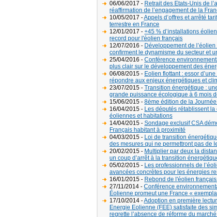
06/06/2017 -
Retrait des Etats-Unis de l’
réaffirmation de l’engagement de la Fra
10/05/2017 -
Appels d’offres et arrêté tar
terrestre en France
12/01/2017 -
+45 % d’installations éoli
record pour l'éolien français
12/07/2016 -
Développement de l’éolien :
confirment le dynamisme du secteur et un
25/04/2016 -
Conférence environnementa
plus clair sur le développement des éne
06/08/2015 -
Eolien flottant : essor d’une
répondre aux enjeux énergétiques et cli
23/07/2015 -
Transition énergétique : un
grande puissance écologique à 6 mois 
15/06/2015 -
8ème édition de la Journée
16/04/2015 -
Les députés rétablissent la
éoliennes et habitations
14/04/2015 -
Sondage exclusif CSA démon
Français habitant à proximité
04/03/2015 -
Loi de transition énergétiqu
des mesures qui ne permettront pas de le
20/02/2015 -
Multiplier par deux la dista
un coup d’arrêt à la transition énergétiq
05/02/2015 -
Les professionnels de l’éol
avancées concrètes pour les énergies r
16/01/2015 -
Rebond de l'éolien françai
27/11/2014 -
Conférence environnemental
Éolienne promeut une France « exemplair
17/10/2014 -
Adoption en première lecture
Energie Eolienne (FEE) satisfaite des sim
regrette l’absence de réforme du marché