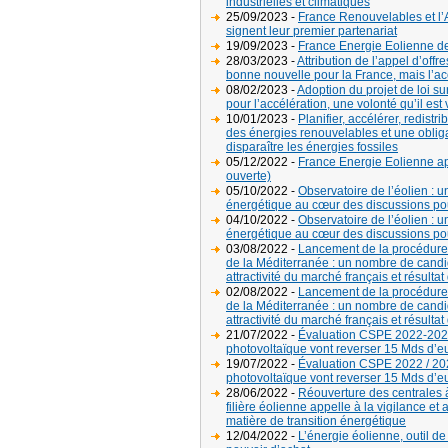
industrielles et climatiques
25/09/2023 -
France Renouvelables et l’
signent leur premier partenariat
19/09/2023 -
France Energie Eolienne d
28/03/2023 -
Attribution de l’appel d’off
bonne nouvelle pour la France, mais l’a
08/02/2023 -
Adoption du projet de loi su
pour l’accélération, une volonté qu’il est 
10/01/2023 -
Planifier, accélérer, redis
des énergies renouvelables et une obligat
disparaître les énergies fossiles
05/12/2022 -
France Energie Eolienne app
ouverte)
05/10/2022 -
Observatoire de l’éolien : 
énergétique au cœur des discussions pou
04/10/2022 -
Observatoire de l’éolien : 
énergétique au cœur des discussions pou
03/08/2022 -
Lancement de la procédure d
de la Méditerranée : un nombre de candi
attractivité du marché français et résultat 
02/08/2022 -
Lancement de la procédure d
de la Méditerranée : un nombre de candi
attractivité du marché français et résultat 
21/07/2022 -
Évaluation CSPE 2022-2023 
photovoltaïque vont reverser 15 Mds d’e
19/07/2022 -
Évaluation CSPE 2022 / 202
photovoltaïque vont reverser 15 Mds d’e
28/06/2022 -
Réouverture des centrales 
filière éolienne appelle à la vigilance 
matière de transition énergétique
12/04/2022 -
L’énergie éolienne, outil de