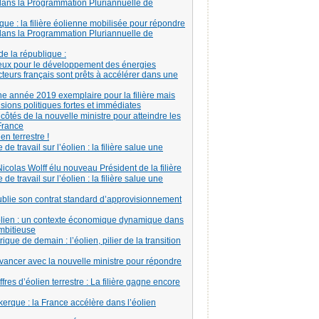
 dans la Programmation Pluriannuelle de
ue : la filière éolienne mobilisée pour répondre
 dans la Programmation Pluriannuelle de
de la république :
ieux pour le développement des énergies
teurs français sont prêts à accélérer dans une
une année 2019 exemplaire pour la filière mais
isions politiques fortes et immédiates
 côtés de la nouvelle ministre pour atteindre les
 France
en terrestre !
travail sur l’éolien : la filière salue une
icolas Wolff élu nouveau Président de la filière
travail sur l’éolien : la filière salue une
blie son contrat standard d’approvisionnement
olien : un contexte économique dynamique dans
ambitieuse
ique de demain : l’éolien, pilier de la transition
 avancer avec la nouvelle ministre pour répondre
res d’éolien terrestre : La filière gagne encore
erque : la France accélère dans l’éolien