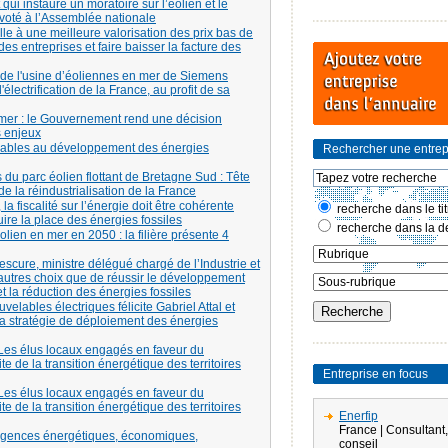
i instaure un moratoire sur l’éolien et le
s voté à l’Assemblée nationale
e à une meilleure valorisation des prix bas de
 des entreprises et faire baisser la facture des
n de l'usine d’éoliennes en mer de Siemens
lectrification de la France, au profit de sa
n mer : le Gouvernement rend une décision
s enjeux
orables au développement des énergies
Rechercher une entrep
es du parc éolien flottant de Bretagne Sud : Tête
de la réindustrialisation de la France
a fiscalité sur l’énergie doit être cohérente
recherche dans le tit
re la place des énergies fossiles
recherche dans la de
éolien en mer en 2050 : la filière présente 4
cure, ministre délégué chargé de l’Industrie et
 d’autres choix que de réussir le développement
t la réduction des énergies fossiles
velables électriques félicite Gabriel Attal et
 la stratégie de déploiement des énergies
 Les élus locaux engagés en faveur du
e de la transition énergétique des territoires
Entreprise en focus
 Les élus locaux engagés en faveur du
e de la transition énergétique des territoires
Enerfip
France | Consultant,
urgences énergétiques, économiques,
conseil