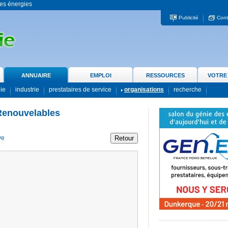
 les énergies
Publicité
Cont
ANNUAIRE
EMPLOI
RESSOURCES
VOTRE
gie
industrie
prestataires de service
organisations
recherche
Renouvelables
ve