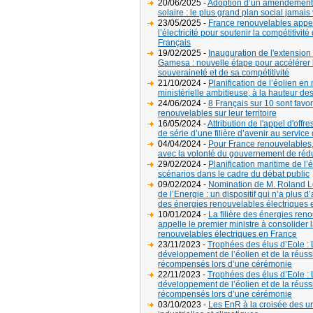
20/06/2025 -
Adoption d’un amendement qu
solaire : le plus grand plan social jamai
23/05/2025 -
France renouvelables appell
l’électricité pour soutenir la compétitivité
Français
19/02/2025 -
Inauguration de l'extensio
Gamesa : nouvelle étape pour accélérer l'é
souveraineté et de sa compétitivité
21/10/2024 -
Planification de l’éolien e
ministérielle ambitieuse, à la hauteur de
24/06/2024 -
8 Français sur 10 sont fav
renouvelables sur leur territoire
16/05/2024 -
Attribution de l'appel d'offr
de série d’une filière d’avenir au service 
04/04/2024 -
Pour France renouvelables, l
avec la volonté du gouvernement de rédui
29/02/2024 -
Planification maritime de l’
scénarios dans le cadre du débat public
09/02/2024 -
Nomination de M. Roland Les
de l’Energie : un dispositif qui n’a plus
des énergies renouvelables électriques e
10/01/2024 -
La filière des énergies renou
appelle le premier ministre à consolider
renouvelables électriques en France
23/11/2023 -
Trophées des élus d’Eole :
développement de l’éolien et de la réussit
récompensés lors d’une cérémonie
22/11/2023 -
Trophées des élus d’Eole :
développement de l’éolien et de la réussit
récompensés lors d’une cérémonie
03/10/2023 -
Les EnR à la croisée des 