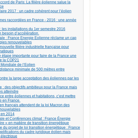
accord de Paris: La filière éolienne salue la
nce
ifaire 2017 : un cadre cohérent pour l’éolien
ennes raccordées en France - 2016 : une année
 les installations du 1er semestre 2016
 besoin d’accélération.
le : France Energie Eolienne réclame un cap
rgies renouvelables
 nouvelle filière industrielle française pour
matiques
e étape importante pour faire de la France une
de la COP21
 Mondiale de l’Eolien
 distance minimale de 500 mètres entre
tre la large acceptation des éoliennes par les
e : des objectifs ambitieux pour la France mais
s atteindre
nce entre éoliennes et habitations, c’est mettre
ue en France.
ien français attendent de la loi Macron des
enouvelables
s en 2014
e et Conférences climat : France Énergie
e » en matière de transition énergétique
 du projet de loi transition énergétique : France
plifications du cadre juridique éolien mais
 électrique