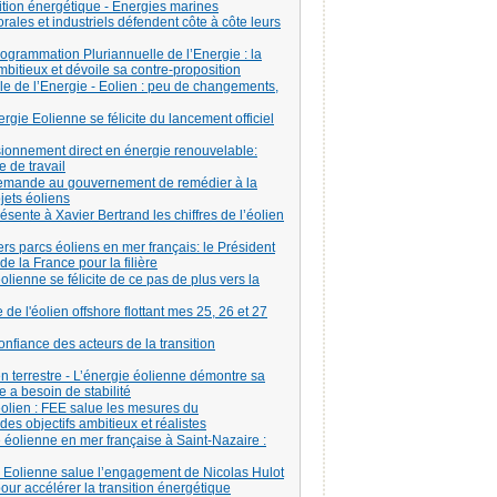
ition énergétique - Énergies marines
rales et industriels défendent côte à côte leurs
rogrammation Pluriannuelle de l’Energie : la
bitieux et dévoile sa contre-proposition
e de l’Energie - Eolien : peu de changements,
rgie Eolienne se félicite du lancement officiel
sionnement direct en énergie renouvelable:
 de travail
emande au gouvernement de remédier à la
jets éoliens
sente à Xavier Bertrand les chiffres de l’éolien
rs parcs éoliens en mer français: le Président
e la France pour la filière
éolienne se félicite de ce pas de plus vers la
 de l'éolien offshore flottant mes 25, 26 et 27
fiance des acteurs de la transition
ien terrestre - L’énergie éolienne démontre sa
 a besoin de stabilité
éolien : FEE salue les mesures du
des objectifs ambitieux et réalistes
 éolienne en mer française à Saint-Nazaire :
e Eolienne salue l’engagement de Nicolas Hulot
pour accélérer la transition énergétique