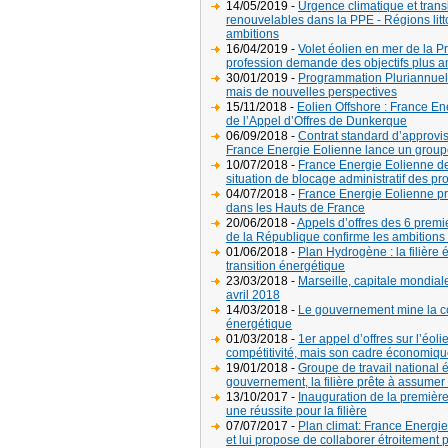
14/05/2019 -
Urgence climatique et trans
renouvelables dans la PPE - Régions litto
ambitions
16/04/2019 -
Volet éolien en mer de la P
profession demande des objectifs plus am
30/01/2019 -
Programmation Pluriannuell
mais de nouvelles perspectives
15/11/2018 -
Eolien Offshore : France Ene
de l’Appel d’Offres de Dunkerque
06/09/2018 -
Contrat standard d’approvi
France Energie Eolienne lance un groupe
10/07/2018 -
France Energie Eolienne d
situation de blocage administratif des pro
04/07/2018 -
France Energie Eolienne pré
dans les Hauts de France
20/06/2018 -
Appels d’offres des 6 premie
de la République confirme les ambitions d
01/06/2018 -
Plan Hydrogène : la filière 
transition énergétique
23/03/2018 -
Marseille, capitale mondiale
avril 2018
14/03/2018 -
Le gouvernement mine la con
énergétique
01/03/2018 -
1er appel d’offres sur l’éol
compétitivité, mais son cadre économique
19/01/2018 -
Groupe de travail national 
gouvernement, la filière prête à assumer 
13/10/2017 -
Inauguration de la première
une réussite pour la filière
07/07/2017 -
Plan climat: France Energi
et lui propose de collaborer étroitement 