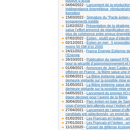
pouvoir d’achat
04/04/2022 -
Lancement de la production
indépendance énergétique, réindustrialisa
transition
15/03/2022 -
Signature du "Pacte éolien en
engagements inédits
11/02/2022 -
Présentation de la stratégie
salue l’effort annoncé de planification en
plus de cohérence entre enjeux énergéti
07/02/2022 -
Eolien : plutôt que d’interdi
02/12/2021 -
Éolien en mer : 5 propositio
moins 50 GW d’ici 2050
24/11/2021 -
France Energie Eolienne d
l’Energie
26/10/2021 -
Publication du rapport RTE 
pour la sécurité d’approvisionnement et l’
01/09/2021 -
Annonces de Jean Castex su
offshore en France : la filière salue une i
02/06/2021 -
La filière éolienne salue l
demeure vigilante sur la possible mise e
31/05/2021 -
La filière éolienne salue 
demeure vigilante sur la possible mise 
04/05/2021 -
Lancement du premier AO co
étape décisive pour l’avenir de la filière
30/04/2021 -
Parc éolien en baie de Sain
coup d’envoi tant attendu pour l’éolien of
27/04/2021 -
Lancement de l’appel d’offr
candidats pré-sélectionnés, un projet de te
01/02/2021 -
Les Français et l’éolien : 
27/01/2021 -
Les Français et l’éolien : 
11/12/2020 -
Conseil de défense écologiq