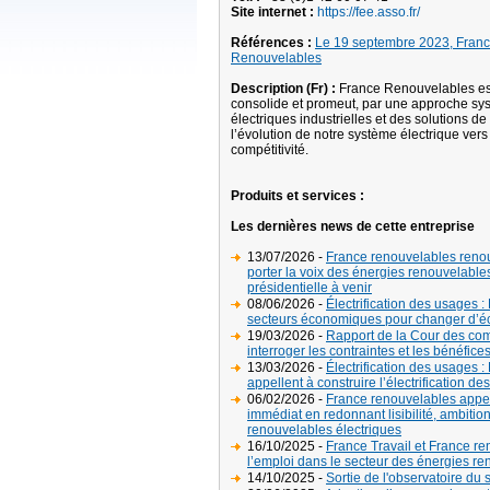
Site internet :
https://fee.asso.fr/
Références :
Le 19 septembre 2023, Franc
Renouvelables
Description (Fr) :
France Renouvelables est 
consolide et promeut, par une approche s
électriques industrielles et des solutions de
l’évolution de notre système électrique vers
compétitivité.
Produits et services :
Les dernières news de cette entreprise
13/07/2026 -
France renouvelables renou
porter la voix des énergies renouvelables
présidentielle à venir
08/06/2026 -
Électrification des usages 
secteurs économiques pour changer d’é
19/03/2026 -
Rapport de la Cour des com
interroger les contraintes et les bénéfi
13/03/2026 -
Électrification des usages 
appellent à construire l’électrification des
06/02/2026 -
France renouvelables appell
immédiat en redonnant lisibilité, ambition
renouvelables électriques
16/10/2025 -
France Travail et France re
l’emploi dans le secteur des énergies r
14/10/2025 -
Sortie de l'observatoire du