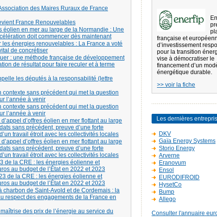
Association des Maires Ruraux de France
En
evient France Renouvelables
pr
res éolien en mer au large de la Normandie : Une
pl
ccélération doit commencer dès maintenant
française et européen
r les énergies renouvelables : La France a voté
d’investissement resp
vital de concrétiser
pour la transition éner
tribuer : une méthode française de développement
vise à démocratiser le
ion de résultat pour faire reculer et à terme
financement d’un mod
énergétique durable.
elle les députés à la responsabilité (lettre
>> voir la fiche
un contexte sans précédent qui met la question
r l’année à venir
un contexte sans précédent qui met la question
r l’année à venir
Les dernières entrepri
’appel d’offres éolien en mer flottant au large
dats sans précédent, preuve d’une forte
DKV
d’un travail étroit avec les collectivités locales
Gaïa Energy Systems
’appel d’offres éolien en mer flottant au large
dats sans précédent, preuve d’une forte
Storio Energy
d’un travail étroit avec les collectivités locales
Arverne
de la CRE : les énergies éolienne et
Eranovum
uros au budget de l’État en 2022 et 2023
Ensol
3 de la CRE : les énergies éolienne et
EURODIFROID
uros au budget de l’État en 2022 et 2023
HysetCo
à charbon de Saint-Avold et de Cordemais : la
Bump
et au respect des engagements de la France en
Allego
 maîtrise des prix de l’énergie au service du
Consulter l'annuaire eur