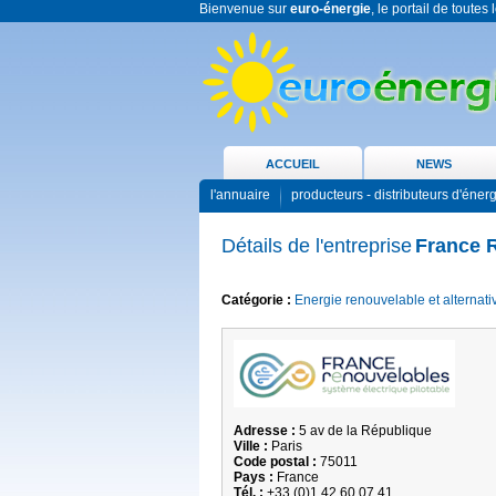
Bienvenue sur
euro-énergie
, le portail de toutes
ACCUEIL
NEWS
l'annuaire
producteurs - distributeurs d'éner
Détails de l'entreprise
France 
Catégorie :
Energie renouvelable et alternati
Adresse :
5 av de la République
Ville :
Paris
Code postal :
75011
Pays :
France
Tél. :
+33 (0)1 42 60 07 41