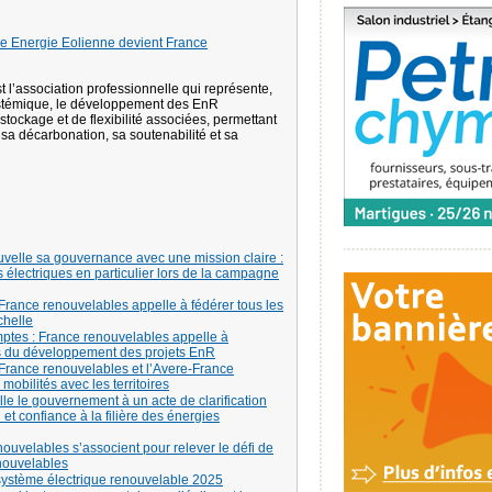
e Energie Eolienne devient France
l’association professionnelle qui représente,
ystémique, le développement des EnR
 stockage et de flexibilité associées, permettant
 sa décarbonation, sa soutenabilité et sa
velle sa gouvernance avec une mission claire :
 électriques en particulier lors de la campagne
: France renouvelables appelle à fédérer tous les
chelle
ptes : France renouvelables appelle à
ces du développement des projets EnR
: France renouvelables et l’Avere-France
 mobilités avec les territoires
e le gouvernement à un acte de clarification
 et confiance à la filière des énergies
nouvelables s’associent pour relever le défi de
enouvelables
 système électrique renouvelable 2025