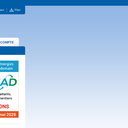
act
Plan
 COMPTE