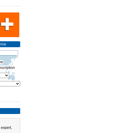
rise
re
scription
 expert,