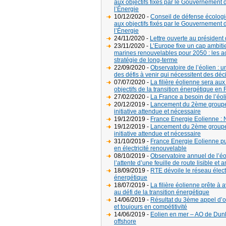
aux objectifs fixés par le Gouvernement
l’Énergie
10/12/2020 -
Conseil de défense écologiq
aux objectifs fixés par le Gouvernement
l’Énergie
24/11/2020 -
Lettre ouverte au président 
23/11/2020 -
L’Europe fixe un cap ambit
marines renouvelables pour 2050 : les ac
stratégie de long-terme
22/09/2020 -
Observatoire de l’éolien : 
des défis à venir qui nécessitent des déc
07/07/2020 -
La filière éolienne sera aux
objectifs de la transition énergétique en
27/02/2020 -
La France a besoin de l’éoli
20/12/2019 -
Lancement du 2ème groupe de 
initiative attendue et nécessaire
19/12/2019 -
France Energie Eolienne : N
19/12/2019 -
Lancement du 2ème groupe de 
initiative attendue et nécessaire
31/10/2019 -
France Energie Eolienne pu
en électricité renouvelable
08/10/2019 -
Observatoire annuel de l’é
l’attente d’une feuille de route lisible et 
18/09/2019 -
RTE dévoile le réseau électr
énergétique
18/07/2019 -
La filière éolienne prête à
au défi de la transition énergétique
14/06/2019 -
Résultat du 3ème appel d’off
et toujours en compétitivité
14/06/2019 -
Eolien en mer – AO de Dunk
offshore