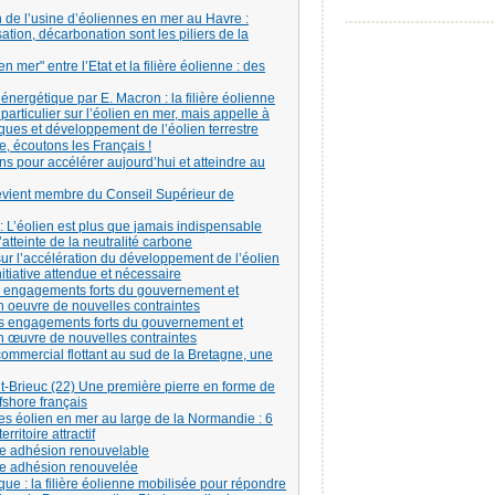
 de l’usine d’éoliennes en mer au Havre :
tion, décarbonation sont les piliers de la
 mer" entre l’Etat et la filière éolienne : des
 énergétique par E. Macron : la filière éolienne
 particulier sur l’éolien en mer, mais appelle à
ques et développement de l’éolien terrestre
re, écoutons les Français !
ns pour accélérer aujourd’hui et atteindre au
evient membre du Conseil Supérieur de
: L’éolien est plus que jamais indispensable
atteinte de la neutralité carbone
r l’accélération du développement de l’éolien
nitiative attendue et nécessaire
es engagements forts du gouvernement et
n oeuvre de nouvelles contraintes
des engagements forts du gouvernement et
en œuvre de nouvelles contraintes
mmercial flottant au sud de la Bretagne, une
t-Brieuc (22) Une première pierre en forme de
fshore français
es éolien en mer au large de la Normandie : 6
rritoire attractif
une adhésion renouvelable
une adhésion renouvelée
ue : la filière éolienne mobilisée pour répondre