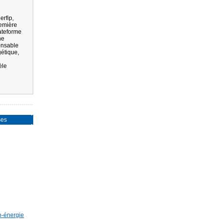
erfip,
emière
ateforme
ne
onsable
gétique,
èle
ses
o-énergie