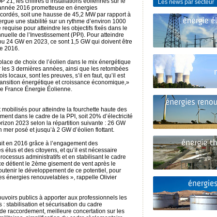
 21, les chiffres d’installations éoliennes sur le
Les news par secteur
 année 2016 prometteuse en énergies
cordés, soit une hausse de 45,2 MW par rapport à
rgue une stabilité sur un rythme d’environ 1000
e requise pour atteindre les objectifs fixés dans le
uelle de l’Investissement (PPI). Pour atteindre
u 24 GW en 2023, ce sont 1,5 GW qui doivent être
de 2016.
 place de choix de l’éolien dans le mix énergétique
r les 3 dernières années, ainsi que les retombées
s locaux, sont les preuves, s’il en faut, qu’il est
transition énergétique et croissance économique,»
t de France Énergie Éolienne.
 mobilisés pour atteindre la fourchette haute des
ment dans le cadre de la PPI, soit 20% d’électricité
orizon 2023 selon la répartition suivante : 26 GW
n mer posé et jusqu’à 2 GW d’éolien flottant.
it en 2016 grâce à l’engagement des
 élus et des citoyens, et qu’il est nécessaire
ocessus administratifs et en stabilisant le cadre
ce détient le 2ème gisement de vent après le
outenir le développement de ce potentiel, pour
s énergies renouvelables », rappelle Olivier
ouvoirs publics à apporter aux professionnels les
 : stabilisation et sécurisation du cadre
de raccordement, meilleure concertation sur les