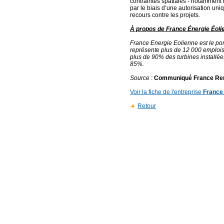
contraintes spatiales - notamment m
par le biais d’une autorisation uni
recours contre les projets.
À propos de France Énergie Éoli
France Energie Eolienne est le por
représente plus de 12 000 emploi
plus de 90% des turbines installées 
85%.
Source
:
Communiqué France Re
Voir la fiche de l'entreprise
France
Retour