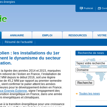
 les énergies
Publicité
Cont
ANNUAIRE
EMPLOI
RESSOURCES
VOTRE
s
Résumé de l'actualité
ien : les installations du 1er
Recherche de news
ment le dynamisme du secteur
ation.
 la lignée des années 2014 et 2015, marquées
n rebond de l’éolien en France, l’installation de
2 MW depuis le début 2016, soit une légère
se de 45,2 MW par rapport au premier semestre
 vient confirmer le palier atteint les années
rieures pour le développement éolien en France.
nce Énergie Éolienne
, signe l’engagement des
Toutes les news
 transition énergétique en France, dans une année
s énergétiques et climatiques.
ive à la transition énergétique pour une croissance