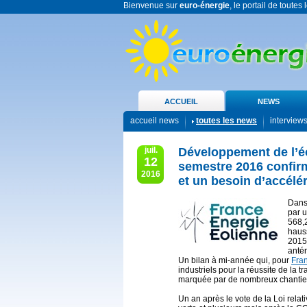
Bienvenue sur
euro-énergie
, le portail de toutes
ACCUEIL
NEWS
accueil news
toutes les news
interview
juil.
Développement de l’éol
12
semestre 2016 confir
2016
et un besoin d’accélér
Dans
par u
568,
haus
2015,
anté
Un bilan à mi-année qui, pour
Fra
industriels pour la réussite de la
marquée par de nombreux chantier
Un an après le vote de la Loi relat