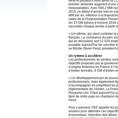
verte et plusieurs mois après la COP
premier semestre augurent d’une
renouvelables. Avec 568,2 MW rac
2015, ce début d’année met en exe
MW par an, inférieur à la trajectoir
cadre de la Programmation Pluriann
les 15 GW prévus à horizon 2018 o
raccordés chaque année à partir 
« Un rythme, qui vient conforter la
français. La croissance du parc su
qui en découlent, soit 12 520 emploi
possible aujourd’hui de concilier 
se félicite Olivier Perot, présiden
Un rythme à accélérer
Les professionnels du secteur sont
objectifs proposés par le gouverne
d’origine éolienne en France à l’h
d’éolien terrestre, 9 GW d’éolien e
« Un développement qui se poursu
professionnels, mais également des
d’accompagner en simplifiant les pr
règlementaire de l’éolien. La Fran
Royaume-Uni. Il faut aujourd’hui s
faire de notre pays un champion de
Perot.
Pour y parvenir, FEE appelle les p
moyens pour atteindre ces objectifs
économique, réduction des délais 