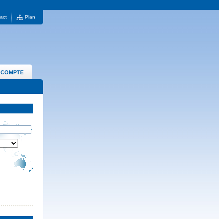
act
Plan
 COMPTE