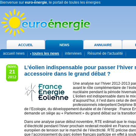
Bienvenue sur
euro-énergie
, le portail de toutes les énergies
ACCUEIL
NEWS
ANNUAIRE
accueil news
toutes les news
interviews
Résumé de l'actualité
nove.
L’éolien indispensable pour passer l’hiver
21
accessoire dans le grand débat ?
2012
Une analyse sur l’hiver 2012-2013 pa
avant le rôle complémentaire de l’éoli
nucléaire pendant la période hivernal
L’éolien est indispensable dans le mi
d’aujourd’hui, il l’est dans celui de d
professionnels interpellent Delphine B
de l’Ecologie, du développement durable et de l’énergie : France E
demande un siège au « Parlement » du grand débat sur la transitio
Dans une analyse parue début novembre, RTE estimait que le risq
d’électricité pendant l’hiver prochain resterait modéré en France ma
européen de tension sur le marché de l’électricité. RTE précise da
que l’accroissement du parc éolien français participe en effet à sout