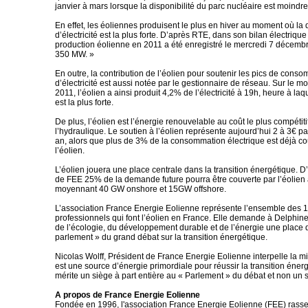
janvier à mars lorsque la disponibilité du parc nucléaire est moindre
En effet, les éoliennes produisent le plus en hiver au moment où l
d’électricité est la plus forte. D’après RTE, dans son bilan électriqu
production éolienne en 2011 a été enregistré le mercredi 7 décemb
350 MW. »
En outre, la contribution de l’éolien pour soutenir les pics de cons
d’électricité est aussi notée par le gestionnaire de réseau. Sur le 
2011, l’éolien a ainsi produit 4,2% de l’électricité à 19h, heure à l
est la plus forte.
De plus, l’éolien est l’énergie renouvelable au coût le plus compétiti
l’hydraulique. Le soutien à l’éolien représente aujourd’hui 2 à 3€ p
an, alors que plus de 3% de la consommation électrique est déjà co
l’éolien.
L’éolien jouera une place centrale dans la transition énergétique. D
de FEE 25% de la demande future pourra être couverte par l’éolien 
moyennant 40 GW onshore et 15GW offshore.
L’association France Energie Eolienne représente l’ensemble des 
professionnels qui font l’éolien en France. Elle demande à Delphine
de l’écologie, du développement durable et de l’énergie une place 
parlement » du grand débat sur la transition énergétique.
Nicolas Wolff, Président de France Energie Eolienne interpelle la min
est une source d’énergie primordiale pour réussir la transition énerg
mérite un siège à part entière au « Parlement » du débat et non un s
A propos de France Energie Eolienne
Fondée en 1996, l'association France Energie Eolienne (FEE) rass