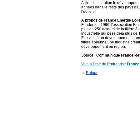
A titre d’illustration le développe
années dans le reste des pays d’Eu
l’éolien !
A propos de France Energie Eoli
Fondée en 1996, l'association Fra
plus de 250 acteurs de la filière éo
industrielle qui pèse déjà plus de
Elle vise à un développement harm
filière éolienne une industrie créa
développement en région.
Source
:
Communiqué France Re
Voir la fiche de l'entreprise
France
Retour