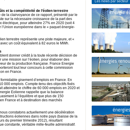
Les news par secteur
ts et la compétitivité de l’éolien terrestre
 de la clairvoyance de ce rapport, présenté par le
te sur la nécessaire croissance de la part des
 électrique, pour atteindre 27% en 2020 (soit 4
 par l’Union européenne dans le « paquet énergie-
lien terrestre représente une piste majeure, et «
», avec un coût équivalent à 82 euros le MWh.
s
lent donner crédit à la toute récente décision de
r une mission sur l’éolien, pour élaborer des
veur de la production française. France Energie
orteront tout leur concours à cette commission
tion en France.
 formidable gisement d’emplois en France. En
 10 000 emplois. Compte-tenu des objectifs fixés
it atteindre le chiffre de 60 000 emplois en 2020 et
nergie Eolienne rappelle que la balance
uasiment à l’équilibre et que plus de 150
n en France et à destination des marchés
 nous constatons actuellement une décélération
uctions éoliennes dans notre pays (baisse de la
rs du premier trimestre 2012), résultant
e constante, véritable mille-feuille administratif.