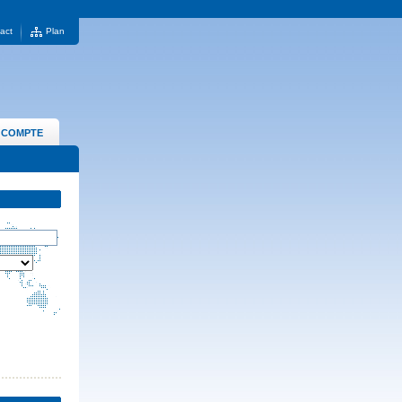
act
Plan
 COMPTE