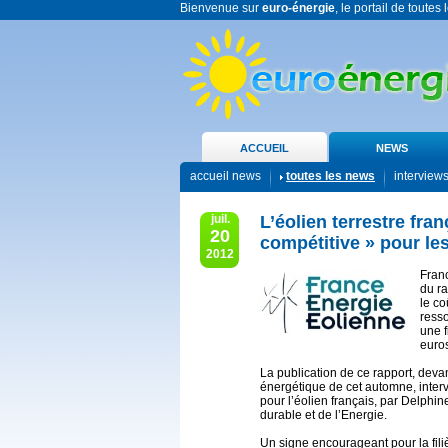
Bienvenue sur
euro-énergie
, le portail de toutes
ACCUEIL
NEWS
accueil news
toutes les news
interview
juil.
L’éolien terrestre fran
20
compétitive » pour le
2012
Franc
du r
le co
resso
une f
euro
La publication de ce rapport, devant
énergétique de cet automne, interv
pour l’éolien français, par Delphi
durable et de l’Energie.
Un signe encourageant pour la filiè