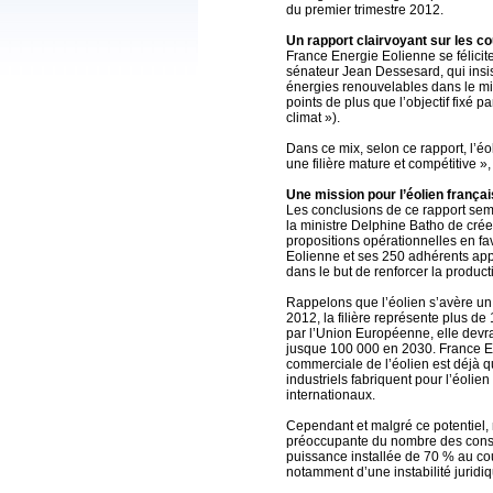
du premier trimestre 2012.
Un rapport clairvoyant sur les coû
France Energie Eolienne se félicite
sénateur Jean Dessesard, qui insis
énergies renouvelables dans le mix
points de plus que l’objectif fixé
climat »).
Dans ce mix, selon ce rapport, l’éo
une filière mature et compétitive 
Une mission pour l’éolien françai
Les conclusions de ce rapport semb
la ministre Delphine Batho de crée
propositions opérationnelles en fa
Eolienne et ses 250 adhérents app
dans le but de renforcer la produc
Rappelons que l’éolien s’avère un
2012, la filière représente plus de
par l’Union Européenne, elle devra
jusque 100 000 en 2030. France E
commerciale de l’éolien est déjà q
industriels fabriquent pour l’éolie
internationaux.
Cependant et malgré ce potentiel,
préoccupante du nombre des constr
puissance installée de 70 % au cou
notamment d’une instabilité juridiqu