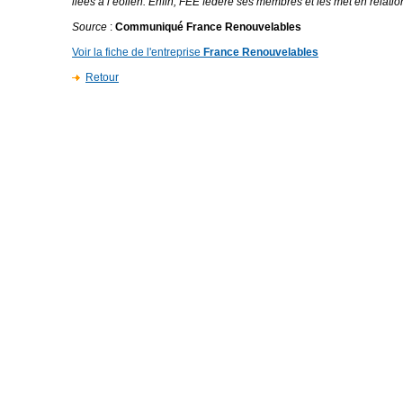
liées à l’éolien. Enfin, FEE fédère ses membres et les met en relatio
Source
:
Communiqué France Renouvelables
Voir la fiche de l'entreprise
France Renouvelables
Retour