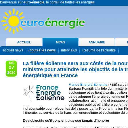
Bienvenue sur
euro-énergie
, le portail de toutes les énergies
ACCUEIL
NEWS
ANNUAIRE
accueil news
toutes les news
interviews
Résumé de l'actualité
juil.
La filière éolienne sera aux côtés de la nou
07
ministre pour atteindre les objectifs de la t
2020
énergétique en France
France Energie Eolienne
(FEE) salue 
Barbara Pompili à la tête du ministère 
écologique et se tient à sa disposition
de développer l’énergie éolienne en 
collaboration rationnelle et engagée e
décideurs publics et la filière éolienne
indispensable pour relever les défis posés par la Programmation Pl
l’Energie, au service de la transition énergétique et écologique du p
Des objectifs qu’il convient plus que jamais d’honorer