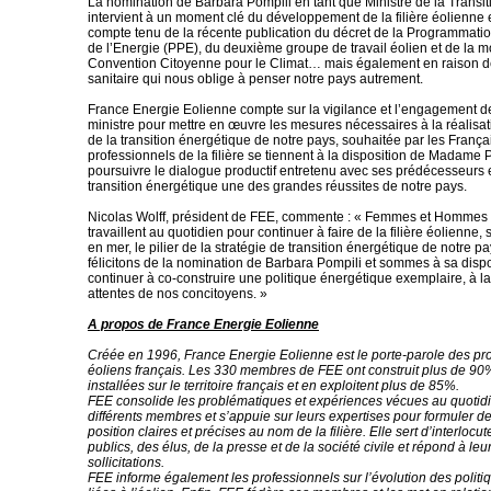
La nomination de Barbara Pompili en tant que Ministre de la Transi
intervient à un moment clé du développement de la filière éolienne
compte tenu de la récente publication du décret de la Programmatio
de l’Energie (PPE), du deuxième groupe de travail éolien et de la mo
Convention Citoyenne pour le Climat… mais également en raison de
sanitaire qui nous oblige à penser notre pays autrement.
France Energie Eolienne compte sur la vigilance et l’engagement d
ministre pour mettre en œuvre les mesures nécessaires à la réalisat
de la transition énergétique de notre pays, souhaitée par les França
professionnels de la filière se tiennent à la disposition de Madame 
poursuivre le dialogue productif entretenu avec ses prédécesseurs et
transition énergétique une des grandes réussites de notre pays.
Nicolas Wolff, président de FEE, commente : « Femmes et Hommes d
travaillent au quotidien pour continuer à faire de la filière éolienne
en mer, le pilier de la stratégie de transition énergétique de notre 
félicitons de la nomination de Barbara Pompili et sommes à sa dispo
continuer à co-construire une politique énergétique exemplaire, à l
attentes de nos concitoyens. »
A propos de France Energie Eolienne
Créée en 1996, France Energie Eolienne est le porte-parole des pr
éoliens français. Les 330 membres de FEE ont construit plus de 90
installées sur le territoire français et en exploitent plus de 85%.
FEE consolide les problématiques et expériences vécues au quotid
différents membres et s’appuie sur leurs expertises pour formuler d
position claires et précises au nom de la filière. Elle sert d’interloc
publics, des élus, de la presse et de la société civile et répond à l
sollicitations.
FEE informe également les professionnels sur l’évolution des polit