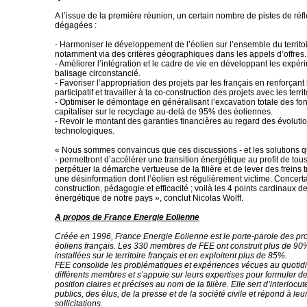
A l’issue de la première réunion, un certain nombre de pistes de réfl
dégagées :
- Harmoniser le développement de l’éolien sur l’ensemble du territoi
notamment via des critères géographiques dans les appels d’offres.
- Améliorer l’intégration et le cadre de vie en développant les expér
balisage circonstancié.
- Favoriser l’appropriation des projets par les français en renforçan
participatif et travailler à la co-construction des projets avec les territ
- Optimiser le démontage en généralisant l’excavation totale des fon
capitaliser sur le recyclage au-delà de 95% des éoliennes.
- Revoir le montant des garanties financières au regard des évoluti
technologiques.
« Nous sommes convaincus que ces discussions - et les solutions 
- permettront d’accélérer une transition énergétique au profit de tous 
perpétuer la démarche vertueuse de la filière et de lever des freins t
une désinformation dont l’éolien est régulièrement victime. Concerta
construction, pédagogie et efficacité ; voilà les 4 points cardinaux de
énergétique de notre pays », conclut Nicolas Wolff.
A propos de France Energie Eolienne
Créée en 1996, France Energie Eolienne est le porte-parole des pr
éoliens français. Les 330 membres de FEE ont construit plus de 90
installées sur le territoire français et en exploitent plus de 85%.
FEE consolide les problématiques et expériences vécues au quotid
différents membres et s’appuie sur leurs expertises pour formuler d
position claires et précises au nom de la filière. Elle sert d’interloc
publics, des élus, de la presse et de la société civile et répond à l
sollicitations.