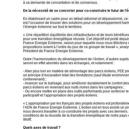
à sa demande de concertation et de consensus.
De la nécessité de se concerter pour co-construire le futur de l’é
En établissant un cadre pour un débat rationnel et dépassionné, ce 
est l’occasion de trouver des solutions pour un développement ha
l’énergie éolienne sur tout le territoire.
« Une répartition équilibrée des infrastructures et de leurs bénéfices
pour une transition énergétique réussie. Cet objectif est porté depu
France Energie Eolienne, raison pour laquelle nous nous félicitons
propositions soient à l’ordre du jour de ce groupe de travail », analy
Président de France Energie Eolienne.
Outre l’harmonisation du développement de l’éolien, d’autres sujets c
seront en effet abordés dans les échanges, et notamment :
- Aller plus loin en matière de démontage des parcs éoliens, FEE pr
un principe d’excavation total des fondations (sauf étude environne
contrevenant) ;
- Avancer sur le balisage, pour améliorer durablement le confort des
parcs éoliens en revenant aux nuits noires dans les campagnes ;
- Ou encore mettre en place des outils performants pour renforcer l
participatif et l’appropriation des projets éoliens.
« L’appropriation par les français des projets éoliens est profondé
l’ADN de France Energie Eolienne. L’éolien est en tous points un proj
nous devons travailler à co-construire les projets avec ces derniers
conditions de la réussite de la transition énergétique de notre pays 
Wolff.
Quels axes de travail ?