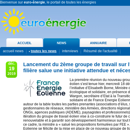
Bienvenue sur
euro-énergie
, le portail de toutes les énergies
ACCUEIL
NEWS
ANNUAIRE
accueil news
toutes les news
interviews
Résumé de l'actualité
déc.
Lancement du 2ème groupe de travail sur l’
19
filière salue une initiative attendue et néce
2019
La première réunion du nouveau group
éolien s’est tenue hier, mercredi 18 d
l’initiative d’Elisabeth Borne, Ministre 
écologique et solidaire, en présence
Wargon, secrétaire d’Etat à la Transit
solidaire et de France Energie Eolien
autour de la table toutes les parties prenantes (associations d’élus, s
gestionnaires de réseaux, ministère des Armées, directions région
ONGs, agences publiques (ADEME), paysagistes et professionnels)
itération du groupe de travail éolien vise à co-construire le futur de 
renouvelable et à garantir son développement harmonieux sur tout le
ce cadre, la ministre a « salué les propositions formulées par FEE 
Eolienne se félicite de la mise en place de ce nouveau groupe de tr