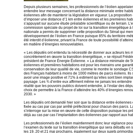
Depuis plusieurs semaines, les professionnels de l’éolien appelaien
entendre leur message concernant la distance minimale entre habita
éoliennes afin de maintenir la législation en vigueur. La proposition
d’imposer une distance d’1 km entre éoliennes et les premières hab
s’appuyait sur aucune étude préalable scientifique ou de terrain. L
commission spéciale du projet de loi sur la transition énergétique 
nationale a permis de supprimer cette proposition du Sénat qui men
développement de l’éolien en France puisque 85% du territoire métr
été interdit d’éolienne, privant la France de toute possibilité d’attein
en matière d’énergies renouvelables.
« Les députés ont entendu la nécessité de donner aux acteurs les 
concrètement en œuvre la transition énergétique, » se réjouit Frédé
président de France Énergie Éolienne. « La distance minimale de 5
éoliennes et premières habitations est pour les riverains une garant
conservation de leur qualité de vie, comme le montre le sondage C
des Français habitant à moins de 1000 mètres de parcs éoliens. Ils
avoir une image positive et 71% à estiment qu’elles sont bien impla
paysage. Les ¾ d’entre eux affirment même ne jamais les entendre !
réalité que les pouvoirs publics doivent entendre, à l’instar des déput
choix de permettre à la France d’atteindre les 40% d’énergies renou
2030. »
Les députés ont demandé hier soir que la distance entre éoliennes e
fixée au cas par cas par arrêté préfectoral pour chacun des parcs. L
s’interroge sur la mise en œuvre de cette disposition puisque les pré
déjà au cas par cas l’implantation des éoliennes par rapport aux hab
Les professionnels de l’éolien maintiennent donc leur vigilance pour
l’examen du texte sur la transition énergétique qui sera débattu en
les 19, 20 et 21 mai prochains, également sur deux sujets primordia