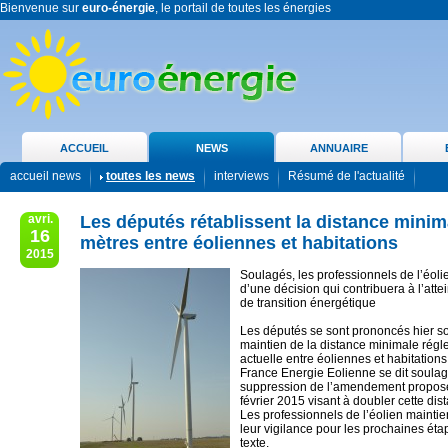
Bienvenue sur
euro-énergie
, le portail de toutes les énergies
ACCUEIL
NEWS
ANNUAIRE
accueil news
toutes les news
interviews
Résumé de l'actualité
avri.
Les députés rétablissent la distance minim
16
mètres entre éoliennes et habitations
2015
Soulagés, les professionnels de l’éoli
d’une décision qui contribuera à l’attei
de transition énergétique
Les députés se sont prononcés hier so
maintien de la distance minimale régl
actuelle entre éoliennes et habitation
France Energie Eolienne se dit soulag
suppression de l’amendement proposé
février 2015 visant à doubler cette di
Les professionnels de l’éolien maint
leur vigilance pour les prochaines é
texte.