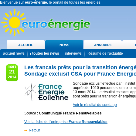
Bienvenue sur
euro-énergie
, le portail de toutes les énergies
ACCUEIL
NEWS
ANNUAIRE
accueil news
toutes les news
interviews
Résumé de l'actualité
mars
Les francais prêts pour la transition énergé
21
Sondage exclusif CSA pour France Energie
2014
Sondage exclusif effectué par l’Instit
auprès de 1010 personnes, entre le mar
13 mars 2014. Le résultat est sans appe
sont prêts pour la transition énergétiq
Voir le résultat du sondage
Source
:
Communiqué France Renouvelables
Voir la fiche de l'entreprise
France Renouvelables
Retour