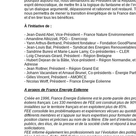
pourquoi aujourd’hui, nous demandons au Président de la Républiq
esprit démocratique, de mettre fin à la logique du fantasme et de l’in
qu’un dialogue argumenté, dépassionné et rationnel soit restauré. T
nous permettra de mener la transition énergétique de la France dan
et d’en tirer tous les bénéfices.
À l’initiative de :
- Jean-David Abel, Vice-Président – France Nature Environnement
- Amandine Albizzati, PDG – Enercoop
- Yann Arthus-Bertrand, Président fondateur – Fondation GoodPlane
- Jean-Louis Bal, Président – Syndicat des Energies Renouvelables
- Sandrine Buresi et Marie-Laure Lamy, Co-présidentes – CLER
- Loïg Chesnais-Girard, Président – Région Bretagne
- Hubert Dejean de la Bâtie, Vice-président – Région Normandie, et
Adresse
- Jean Rottner, Président – Région Grand Est
- Johann Vacandare et Arnaud Brunel, Co-présidents – Énergie Par
- Gilles Vincent, Président – AMORCE
- Nicolas Wolff, Président – France Energie Eolienne
A propos de France Energie Eolienne
Créée en 1996, France Energie Eolienne est le porte-parole des pr
éoliens français. Les 330 membres de FEE ont construit plus de 90
installées sur le territoire français et en exploitent plus de 85%.
FEE consolide les problématiques et expériences vécues au quotid
différents membres et s’appuie sur leurs expertises pour formuler d
position claires et précises au nom de la filière. Elle sert d’interloc
publics, des élus, de la presse et de la société civile et répond à l
sollicitations.
FEE informe également les professionnels sur l’évolution des polit