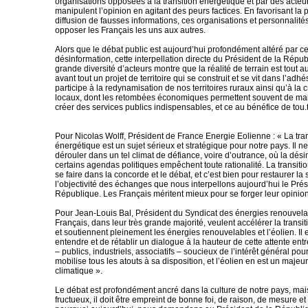
organisations opposées à la transition énergétique et par des acteur
manipulent l’opinion en agitant des peurs factices. En favorisant la p
diffusion de fausses informations, ces organisations et personnalité
opposer les Français les uns aux autres.
Alors que le débat public est aujourd’hui profondément altéré par 
désinformation, cette interpellation directe du Président de la Répu
grande diversité d’acteurs montre que la réalité de terrain est tout aut
avant tout un projet de territoire qui se construit et se vit dans l’adhé
participe à la redynamisation de nos territoires ruraux ainsi qu’à la 
locaux, dont les retombées économiques permettent souvent de mai
créer des services publics indispensables, et ce au bénéfice de tou.t
Pour Nicolas Wolff, Président de France Energie Eolienne : « La tran
énergétique est un sujet sérieux et stratégique pour notre pays. Il n
dérouler dans un tel climat de défiance, voire d’outrance, où la dési
certains agendas politiques empêchent toute rationalité. La transiti
se faire dans la concorde et le débat, et c’est bien pour restaurer la 
l’objectivité des échanges que nous interpellons aujourd’hui le Prés
République. Les Français méritent mieux pour se forger leur opinion
Pour Jean-Louis Bal, Président du Syndicat des énergies renouvela
Français, dans leur très grande majorité, veulent accélérer la transi
et soutiennent pleinement les énergies renouvelables et l’éolien. Il 
entendre et de rétablir un dialogue à la hauteur de cette attente entr
– publics, industriels, associatifs – soucieux de l’intérêt général po
mobilise tous les atouts à sa disposition, et l’éolien en est un majeur
climatique ».
Le débat est profondément ancré dans la culture de notre pays, mai
fructueux, il doit être empreint de bonne foi, de raison, de mesure et