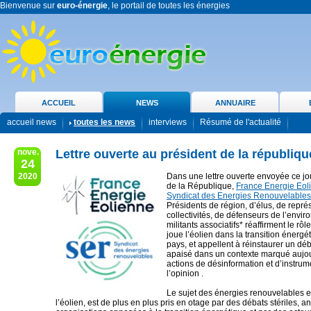
Bienvenue sur
euro-énergie
, le portail de toutes les énergies
ACCUEIL
NEWS
ANNUAIRE
accueil news
toutes les news
interviews
Résumé de l'actualité
nove.
Lettre ouverte au président de la républiqu
24
2020
Dans une lettre ouverte envoyée ce jo
de la République,
France Energie Eol
Syndicat des Energies Renouvelables
Présidents de région, d’élus, de repré
collectivités, de défenseurs de l’envi
militants associatifs* réaffirment le rôl
joue l’éolien dans la transition énergé
pays, et appellent à réinstaurer un déba
apaisé dans un contexte marqué aujou
actions de désinformation et d’instrum
l’opinion .
Le sujet des énergies renouvelables et
l’éolien, est de plus en plus pris en otage par des débats stériles, 