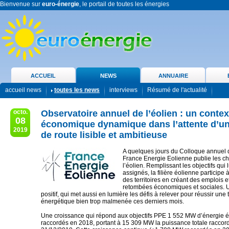
Bienvenue sur
euro-énergie
, le portail de toutes les énergies
ACCUEIL
NEWS
ANNUAIRE
accueil news
toutes les news
interviews
Résumé de l'actualité
octo.
Observatoire annuel de l’éolien : un contex
08
économique dynamique dans l’attente d’une
2019
de route lisible et ambitieuse
A quelques jours du Colloque annuel d
France Energie Eolienne publie les chi
l’éolien. Remplissant les objectifs qui l
assignés, la filière éolienne participe
des territoires en créant des emplois 
retombées économiques et sociales. U
positif, qui met aussi en lumière les défis à relever pour réussir une 
énergétique bien trop malmenée ces derniers mois.
Une croissance qui répond aux objectifs PPE 1 552 MW d’énergie é
raccordés en 2018, portant à 15 309 MW la puissance totale raccor