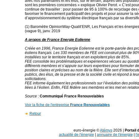
avec nos partenaires et les élus, sur le terrain, auprès des populati
sont les premières concernées » explique Olivier Perot. « C’est pourq
continue de travailler : pour passer de 95 à 100% de recyclage des
favoriser le financement participatif des projets et pour assurer la sé
d’approvisionnement du système électrique français par sa diversific
(1) Baromètre OpinionWay-Qualit’ENR, Les Français et les énergie
(vague 9), janv. 2019
A propos de France Energie Eolienne
Créée en 1996, France Energie Eolienne est le porte-parole des pr
éoliens français. Les 330 membres de FEE ont construit plus de 90
installées sur le territoire français et en exploitent plus de 85%.
FEE consolide les problématiques et expériences vécues au quotid
différents membres et s’appuie sur leurs expertises pour formuler d
position claires et précises au nom de la filière. Elle sert d’interloc
publics, des élus, de la presse et de la société civile et répond à l
sollicitations.
FEE informe également les professionnels sur l’évolution des polit
liées à l’éolien. Enfin, FEE fédère ses membres et les met en relatio
Source
:
Communiqué France Renouvelables
Voir la fiche de l'entreprise
France Renouvelables
Retour
euro-énergie ©
Atémys
2026 |
Portail 
actualité de l'énergie
|
annuaire de l'énergie
|
l'