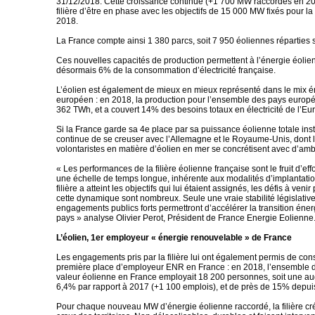
31/12/2018. Cette croissance continue (+1 700 MW raccordés en 20
filière d’être en phase avec les objectifs de 15 000 MW fixés pour la
2018.
La France compte ainsi 1 380 parcs, soit 7 950 éoliennes réparties sur
Ces nouvelles capacités de production permettent à l’énergie éolie
désormais 6% de la consommation d’électricité française.
L’éolien est également de mieux en mieux représenté dans le mix 
européen : en 2018, la production pour l’ensemble des pays europé
362 TWh, et a couvert 14% des besoins totaux en électricité de l’Eu
Si la France garde sa 4e place par sa puissance éolienne totale insta
continue de se creuser avec l’Allemagne et le Royaume-Unis, dont l
volontaristes en matière d’éolien en mer se concrétisent avec d’ambi
« Les performances de la filière éolienne française sont le fruit d’ef
une échelle de temps longue, inhérente aux modalités d’implantation
filière a atteint les objectifs qui lui étaient assignés, les défis à veni
cette dynamique sont nombreux. Seule une vraie stabilité législative
engagements publics forts permettront d’accélérer la transition éne
pays » analyse Olivier Perot, Président de France Energie Eolienne
L’éolien, 1er employeur « énergie renouvelable » de France
Les engagements pris par la filière lui ont également permis de con
première place d’employeur ENR en France : en 2018, l’ensemble d
valeur éolienne en France employait 18 200 personnes, soit une a
6,4% par rapport à 2017 (+1 100 emplois), et de près de 15% depui
Pour chaque nouveau MW d’énergie éolienne raccordé, la filière cr