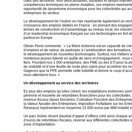
cœur des territoires. Non délocalisables, durables et faisant interven
compétences techniques en pleine mutation, ces emplois représent
opportunité de dynamisme économique pour les collectivités qui acc
entreprises du secteur.
Le développement de l’éolien en mer représente également un vec
croissance des emplois dédiés en France : en prenant des engagem
termes de construction et d’assemblage au niveau local, les industriel
d’un leadership économique français sur ces technologies en fort
partout en Europe.
Olivier Perot commente : « La filière éolienne est en capacité de cr
d’emplois et de valeur, de participer à l’amélioration des formation
le développement de nouvelles technologies. Surtout, nos métiers at
nombreux jeunes talents en quête de sens et d’engagement ; nous
fiers. Pourtant nos 1 000 entreprises, des PME ou des ETI pour la pl
de visibilité et d’une feuille de route plus claire pour accélérer les r
Gageons que la PPE permette cette lisibilité et donne le coup d’acc
nous attendons tous. »
Un développement au service des territoires
En plus des emplois qu’elles créent, les installations éoliennes son
pérenne et nouvelle de retombées financières pour les collectivités. 
revenus fiscaux (taxes foncières, Cotisation Foncière des Entreprise
la Valeur Ajoutée des Entreprises, Imposition Forfaitaire sur les Ent
Réseaux) représentent en moyenne 15 000 euros par MW installé et
Un parc éolien récent (lauréat d’appel d’offres) créé ainsi chaque a
d’euros de retombées fiscales, reversé aux différentes collectivités 
zone d’implantation.