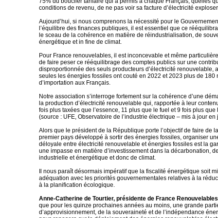
75% du bouclier tarifaire qui a permis à chaque Français, quelles q
conditions de revenu, de ne pas voir sa facture d’électricité exploser
Aujourd’hui, si nous comprenons la nécessité pour le Gouvernemen
l’équilibre des finances publiques, il est essentiel que ce rééquilib
le sceau de la cohérence en matière de réindustrialisation, de souv
énergétique et in fine de climat.
Pour France renouvelables, il est inconcevable et même particuliè
de faire peser ce rééquilibrage des comptes publics sur une contrib
disproportionnée des seuls producteurs d’électricité renouvelable, a
seules les énergies fossiles ont couté en 2022 et 2023 plus de 180 
d’importation aux Français.
Notre association s’interroge fortement sur la cohérence d’une dém
la production d’électricité renouvelable qui, rapportée à leur conte
fois plus taxées que l’essence, 11 plus que le fuel et 9 fois plus que 
(source : UFE, Observatoire de l’industrie électrique – mis à jour en 
Alors que le président de la République porte l’objectif de faire de l
premier pays développé à sortir des énergies fossiles, organiser u
déloyale entre électricité renouvelable et énergies fossiles est la ga
une impasse en matière d’investissement dans la décarbonation, d
industrielle et énergétique et donc de climat.
Il nous paraît désormais impératif que la fiscalité énergétique soit m
adéquation avec les priorités gouvernementales relatives à la réduct
à la planification écologique.
Anne-Catherine de Tourtier, présidente de France Renouvelables
que pour les quinze prochaines années au moins, une grande partie
d’approvisionnement, de la souveraineté et de l’indépendance éner