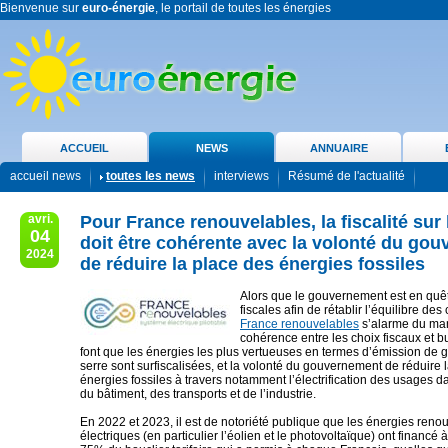
Bienvenue sur
euro-énergie
, le portail de toutes les énergies
ACCUEIL
NEWS
ANNUAIRE
accueil news
toutes les news
interviews
Résumé de l'actualité
avri.
Pour France renouvelables, la fiscalité sur 
04
doit être cohérente avec la volonté du go
2024
de réduire la place des énergies fossiles
Alors que le gouvernement est en quêt
fiscales afin de rétablir l’équilibre de
France renouvelables
s’alarme du ma
cohérence entre les choix fiscaux et b
font que les énergies les plus vertueuses en termes d’émission de g
serre sont surfiscalisées, et la volonté du gouvernement de réduire l
énergies fossiles à travers notamment l’électrification des usages d
du bâtiment, des transports et de l’industrie.
En 2022 et 2023, il est de notoriété publique que les énergies reno
électriques (en particulier l’éolien et le photovoltaïque) ont financé 