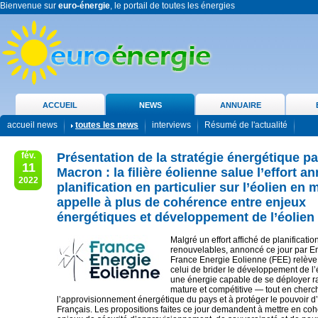
Bienvenue sur
euro-énergie
, le portail de toutes les énergies
ACCUEIL
NEWS
ANNUAIRE
accueil news
toutes les news
interviews
Résumé de l'actualité
fév.
Présentation de la stratégie énergétique pa
11
Macron : la filière éolienne salue l’effort 
2022
planification en particulier sur l’éolien en 
appelle à plus de cohérence entre enjeux
énergétiques et développement de l’éolien 
Malgré un effort affiché de planificatio
renouvelables, annoncé ce jour par 
France Energie Eolienne (FEE) relève
celui de brider le développement de l’
une énergie capable de se déployer r
mature et compétitive — tout en cherc
l’approvisionnement énergétique du pays et à protéger le pouvoir d
Français. Les propositions faites ce jour demandent à mettre en co