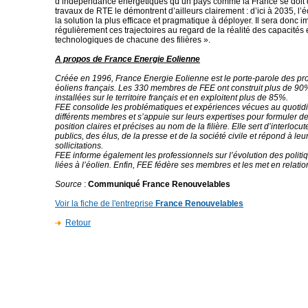
d’indépendance énergétiques qu’un pays comme la France se doit d
travaux de RTE le démontrent d’ailleurs clairement : d’ici à 2035, l’éo
la solution la plus efficace et pragmatique à déployer. Il sera donc i
régulièrement ces trajectoires au regard de la réalité des capacités
technologiques de chacune des filières ».
A propos de France Energie Eolienne
Créée en 1996, France Energie Eolienne est le porte-parole des pr
éoliens français. Les 330 membres de FEE ont construit plus de 90
installées sur le territoire français et en exploitent plus de 85%.
FEE consolide les problématiques et expériences vécues au quotid
différents membres et s’appuie sur leurs expertises pour formuler d
position claires et précises au nom de la filière. Elle sert d’interloc
publics, des élus, de la presse et de la société civile et répond à l
sollicitations.
FEE informe également les professionnels sur l’évolution des polit
liées à l’éolien. Enfin, FEE fédère ses membres et les met en relatio
Source
:
Communiqué France Renouvelables
Voir la fiche de l'entreprise
France Renouvelables
Retour