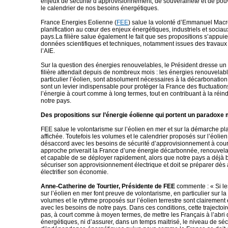
enjeux de sécurité d’approvisionnement, de souveraineté et de pou
le calendrier de nos besoins énergétiques.
France Energies Eolienne (
FEE
) salue la volonté d’Emmanuel Macr
planification au cœur des enjeux énergétiques, industriels et sociau
pays.La filière salue également le fait que ses propositions s’appuie
données scientifiques et techniques, notamment issues des travaux
l’AIE.
Sur la question des énergies renouvelables, le Président dresse un 
filière attendait depuis de nombreux mois : les énergies renouvelabl
particulier l’éolien, sont absolument nécessaires à la décarbonation
sont un levier indispensable pour protéger la France des fluctuation
l’énergie à court comme à long termes, tout en contribuant à la réind
notre pays.
Des propositions sur l’énergie éolienne qui portent un paradoxe
FEE salue le volontarisme sur l’éolien en mer et sur la démarche pla
affichée. Toutefois les volumes et le calendrier proposés sur l’éolien
désaccord avec les besoins de sécurité d’approvisionnement à cour
approche priverait la France d’une énergie décarbonnée, renouvela
et capable de se déployer rapidement, alors que notre pays a déjà 
sécuriser son approvisionnement électrique et doit se préparer dès 
électrifier son économie.
Anne-Catherine de Tourtier, Présidente de FEE
commente : « Si le
sur l’éolien en mer font preuve de volontarisme, en particulier sur l
volumes et le rythme proposés sur l’éolien terrestre sont clairemen
avec les besoins de notre pays. Dans ces conditions, cette trajectoir
pas, à court comme à moyen termes, de mettre les Français à l’abri
énergétiques, ni d’assurer, dans un temps maitrisé, le niveau de sécu