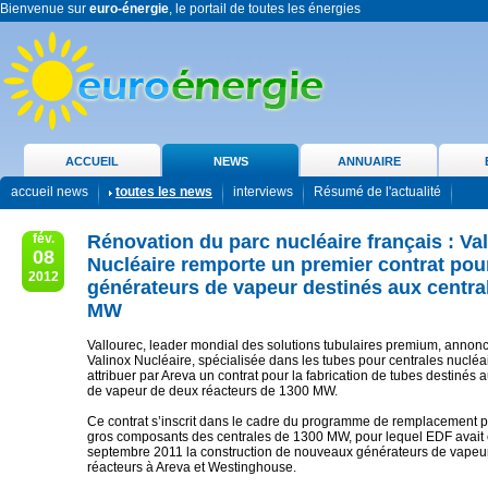
Bienvenue sur
euro-énergie
, le portail de toutes les énergies
ACCUEIL
NEWS
ANNUAIRE
accueil news
toutes les news
interviews
Résumé de l'actualité
fév.
Rénovation du parc nucléaire français : Va
08
Nucléaire remporte un premier contrat pour
2012
générateurs de vapeur destinés aux centra
MW
Vallourec, leader mondial des solutions tubulaires premium, annonce
Valinox Nucléaire, spécialisée dans les tubes pour centrales nucléai
attribuer par Areva un contrat pour la fabrication de tubes destinés
de vapeur de deux réacteurs de 1300 MW.
Ce contrat s’inscrit dans le cadre du programme de remplacement p
gros composants des centrales de 1300 MW, pour lequel EDF avait 
septembre 2011 la construction de nouveaux générateurs de vapeu
réacteurs à Areva et Westinghouse.