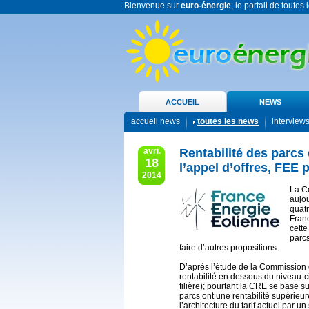
Bienvenue sur
euro-énergie
, le portail de toutes
ACCUEIL
NEWS
accueil news
toutes les news
interview
avri.
Rentabilité des parcs 
18
l’appel d’offres, FEE
2014
La C
aujou
quatr
Fran
cette
parcs
faire d’autres propositions.
D’après l’étude de la Commission 
rentabilité en dessous du niveau-c
filière); pourtant la CRE se base 
parcs ont une rentabilité supérie
l’architecture du tarif actuel par u