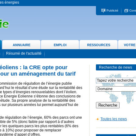
 les énergies
Publicité
Cont
ANNUAIRE
EMPLOI
RESSOURCES
VOTRE
s
Résumé de l'actualité
éoliens : la CRE opte pour
Recherche de news
 pour un aménagement du tarif
ommission de régulation de l’énergie publie
rd’hui le résultat d’une étude sur la rentabilité des
e types d’énergies renouvelables dont l’éolien.
ce Energie Eolienne s’étonne des conclusions de
 étude. Sa propre analyse de la rentabilité des
 sur plusieurs années lui permet aujourd’hui de
de régulation de l’énergie, 60% des parcs ont une
Toutes les news
ible de 5% (donc faible par rapport à d’autres
sur les quelques parcs les plus rentables (6% des
ure à 10%) pour proposer de remplacer
n système d’appel d’offres.