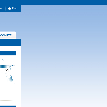
act
Plan
 COMPTE