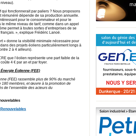
 niveau).
f qui fonctionnerait par paliers ? Nous proposons
est rémunéré dépende de sa production annuelle.
t intéressant pour le consommateur et pour le
ous le même niveau de tarif, comme dans un appel
tème permet à toutes sortes d’entreprises de se
 français. », explique Frédéric Lanoë.
rt » donne la visibilité minimale nécessaire pour
ans des projets éoliens particulièrement longs à
tre 2 à 4 ailleurs).
CRE que l’éolien représente une part faible de la
coûte 4 € par an et par foyer.
 Énergie Éolienne (FEE)
ienne (FEE) rassemble plus de 90% du marché
 de 180 membres, et œuvre à la promotion de
ès de l’ensemble des acteurs du
nouvelables
 Renouvelables