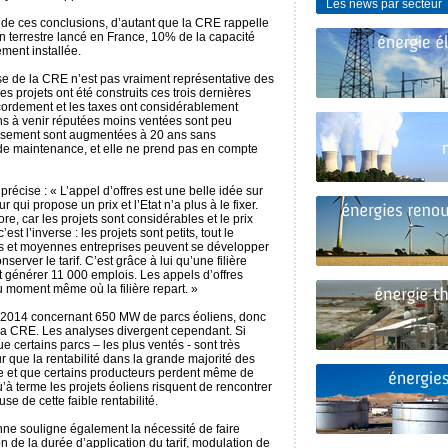
Les news par secteur
de ces conclusions, d’autant que la CRE rappelle
en terrestre lancé en France, 10% de la capacité
ement installée.
se de la CRE n’est pas vraiment représentative des
s projets ont été construits ces trois dernières
cordement et les taxes ont considérablement
s à venir réputées moins ventées sont peu
issement sont augmentées à 20 ans sans
de maintenance, et elle ne prend pas en compte
récise : « L’appel d’offres est une belle idée sur
 qui propose un prix et l’Etat n’a plus à le fixer.
re, car les projets sont considérables et le prix
est l’inverse : les projets sont petits, tout le
tes et moyennes entreprises peuvent se développer
nserver le tarif. C’est grâce à lui qu’une filière
 générer 11 000 emplois. Les appels d’offres
u moment même où la filière repart. »
r 2014 concernant 650 MW de parcs éoliens, donc
la CRE. Les analyses divergent cependant. Si
 certains parcs – les plus ventés - sont très
ur que la rentabilité dans la grande majorité des
ue et que certains producteurs perdent même de
’à terme les projets éoliens risquent de rencontrer
se de cette faible rentabilité.
nne souligne également la nécessité de faire
on de la durée d’application du tarif, modulation de