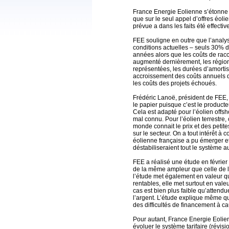
France Energie Eolienne s’étonne 
que sur le seul appel d’offres éoli
prévue a dans les faits été effectiv
FEE souligne en outre que l’analy
conditions actuelles – seuls 30% de
années alors que les coûts de rac
augmenté dernièrement, les région
représentées, les durées d’amort
accroissement des coûts annuels 
les coûts des projets échoués.
Frédéric Lanoë, président de FEE, p
le papier puisque c’est le producteur
Cela est adapté pour l’éolien offsho
mal connu. Pour l’éolien terrestre, c’
monde connait le prix et des peti
sur le secteur. On a tout intérêt à co
éolienne française a pu émerger et
déstabiliseraient tout le système a
FEE a réalisé une étude en févrie
de la même ampleur que celle de 
l’étude met également en valeur que
rentables, elle met surtout en vale
cas est bien plus faible qu’attend
l’argent. L’étude explique même qu
des difficultés de financement à cau
Pour autant, France Energie Eolie
évoluer le système tarifaire (révisi