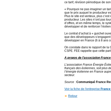
ce tarif, révision périodique de son
« Pourquoi ne pas imaginer un tari
que le prix auquel le producteur 
Plus le site est venteux, plus c’es
producteur. Les sites n’ont pas t
d’offres, et en même temps, le sys
développer et de renforcer l’éolien
Le contrat d’achat à « guichet ouve
que des développeurs s’engagent d
développer en France (6 à 8 ans con
On constate dans le rapport de la 
CSPE. FEE rappelle que cette part 
A propos de l’association France
L’association France Énergie Éol
français des éoliennes, soit plus
l’énergie éolienne en France aupr
secteur.
Source
:
Communiqué France Re
Voir la fiche de l'entreprise
France
Retour