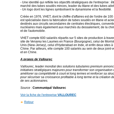
- Une identité qui reflète les objectifs stratégiques de l'entreprise : ê
marché des tubes soudés minces, leader du titane et des tubes ailet
- Un logo dont les lignes symbolisent le dynamisme et la flexibilité.
Créée en 1976, VHET, dont le chiffre d'affaires est de l'ordre de 100 
est spécialisée dans la fabrication de tubes soudés en titane et aci
destinés aux circuits secondaires de centrales électriques, conventi
nucléaires mais également aux marchés du dessalement, de la chimie
et de l'automobile.​
VHET compte 600 salariés répartis sur 5 sites de production à traver
site de Venarey les Laumes en France (Bourgogne), celui de Morris
Unis (New-Jersey), celui d'Hyderabad en Inde, et enfin deux sites
Chine. Par ailleurs, elle compte 100 salariés au sein de deux joint
et en Chine.​
A propos de Vallourec
Vallourec, leader mondial des solutions tubulaires premium annonc
initiatives stratégiques majeures pour transformer son organisation 
améliorer sa compétitivité à court et long termes et renforcer sa stru
pour sécuriser sa croissance profitable à long terme et la création de
de ses actionnaires.​
Source
:
Communiqué Vallourec
Voir la fiche de l'entreprise
VALLOUREC
Retour