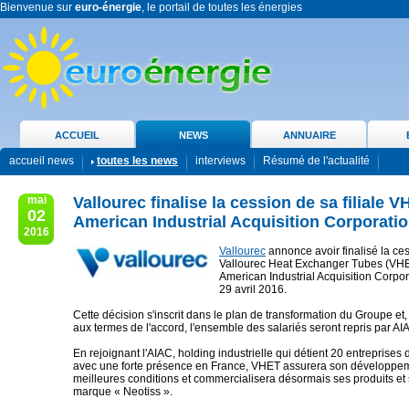
Bienvenue sur
euro-énergie
, le portail de toutes les énergies
ACCUEIL
NEWS
ANNUAIRE
accueil news
toutes les news
interviews
Résumé de l'actualité
mai
Vallourec finalise la cession de sa filiale 
02
American Industrial Acquisition Corporati
2016
Vallourec
annonce avoir finalisé la ces
Vallourec Heat Exchanger Tubes (VHET
American Industrial Acquisition Corpor
29 avril 2016.
Cette décision s'inscrit dans le plan de transformation du Groupe e
aux termes de l'accord, l'ensemble des salariés seront repris par AI
En rejoignant l'AIAC, holding industrielle qui détient 20 entreprises
avec une forte présence en France, VHET assurera son développem
meilleures conditions et commercialisera désormais ses produits et 
marque « Neotiss ».