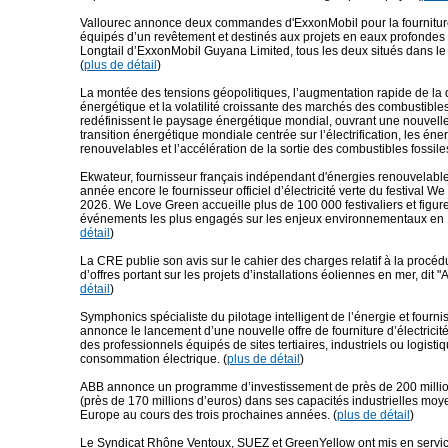
Vallourec annonce deux commandes d'ExxonMobil pour la fournitur
équipés d’un revêtement et destinés aux projets en eaux profond
Longtail d’ExxonMobil Guyana Limited, tous les deux situés dans le
(
plus de détail
)
La montée des tensions géopolitiques, l’augmentation rapide de l
énergétique et la volatilité croissante des marchés des combustibles
redéfinissent le paysage énergétique mondial, ouvrant une nouvell
transition énergétique mondiale centrée sur l’électrification, les éne
renouvelables et l’accélération de la sortie des combustibles fossiles
Ekwateur, fournisseur français indépendant d'énergies renouvelable
année encore le fournisseur officiel d’électricité verte du festival 
2026. We Love Green accueille plus de 100 000 festivaliers et figur
événements les plus engagés sur les enjeux environnementaux en 
détail
)
La CRE publie son avis sur le cahier des charges relatif à la procéd
d’offres portant sur les projets d’installations éoliennes en mer, dit "
détail
)
Symphonics spécialiste du pilotage intelligent de l’énergie et fourniss
annonce le lancement d’une nouvelle offre de fourniture d’électricité
des professionnels équipés de sites tertiaires, industriels ou logistiq
consommation électrique. (
plus de détail
)
ABB annonce un programme d’investissement de près de 200 millio
(près de 170 millions d’euros) dans ses capacités industrielles mo
Europe au cours des trois prochaines années. (
plus de détail
)
Le Syndicat Rhône Ventoux, SUEZ et GreenYellow ont mis en servic