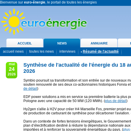
Bienvenue sur
euro-énergie
, le portail de toutes les énergies
ACCUEIL
NEWS
ANNUAIRE
accueil news
toutes les news
interviews
Résumé de l'actualité
mai
Synthèse de l'actualité de l'énergie du 18 
24
2026
2026
Symbio poursuit sa transformation et son entrée sur de nouveaux m
soutien renouvelé de ses deux co-actionnaires historiques Forvia et 
de détail
)
EDF power solutions a mis en service sa première batterie la plus p
Pologne avec une capacité de 50 MW (120 MWh). (
plus de détail
)
Hy2gen s'allie à H2V pour créer H4 Marseille Fos, premier projet 
de production de carburant de synthèse pour décarboner l'aviation. 
Dans un contexte de fortes tensions énergétiques, le Gouvernemen
plan d’électrification destiné à réduire la dépendance nationale aux
importées et à renforcer la souveraineté énergétique du pays. (
plus 