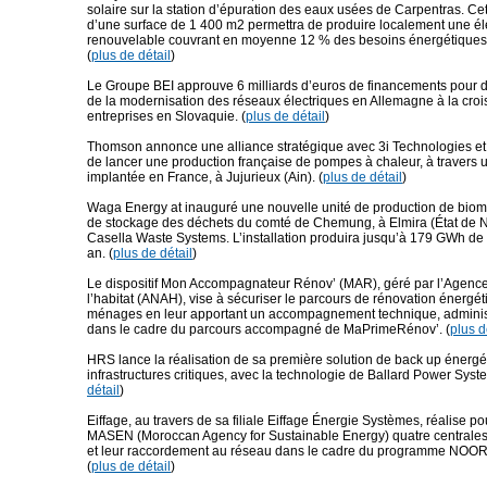
solaire sur la station d’épuration des eaux usées de Carpentras. Cett
d’une surface de 1 400 m2 permettra de produire localement une éle
renouvelable couvrant en moyenne 12 % des besoins énergétiques d
(
plus de détail
)
Le Groupe BEI approuve 6 milliards d’euros de financements pour de
de la modernisation des réseaux électriques en Allemagne à la cro
entreprises en Slovaquie. (
plus de détail
)
Thomson annonce une alliance stratégique avec 3i Technologies et
de lancer une production française de pompes à chaleur, à travers 
implantée en France, à Jujurieux (Ain). (
plus de détail
)
Waga Energy at inauguré une nouvelle unité de production de biomé
de stockage des déchets du comté de Chemung, à Elmira (État de 
Casella Waste Systems. L’installation produira jusqu’à 179 GWh d
an. (
plus de détail
)
Le dispositif Mon Accompagnateur Rénov’ (MAR), géré par l’Agence
l’habitat (ANAH), vise à sécuriser le parcours de rénovation énergé
ménages en leur apportant un accompagnement technique, administra
dans le cadre du parcours accompagné de MaPrimeRénov’. (
plus d
HRS lance la réalisation de sa première solution de back up énergé
infrastructures critiques, avec la technologie de Ballard Power Syste
détail
)
Eiffage, au travers de sa filiale Eiffage Énergie Systèmes, réalise p
MASEN (Moroccan Agency for Sustainable Energy) quatre centrales
et leur raccordement au réseau dans le cadre du programme NOOR 
(
plus de détail
)