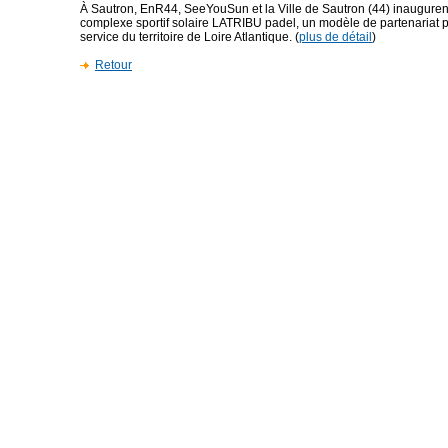
À Sautron, EnR44, SeeYouSun et la Ville de Sautron (44) inaugure
complexe sportif solaire LATRIBU padel, un modèle de partenariat p
service du territoire de Loire Atlantique. (
plus de détail
)
Retour